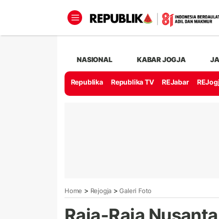
NASIONAL
KABAR JOGJA
J
Republika
Republika TV
REJabar
REJog
>
>
Home
Rejogja
Galeri Foto
Raja-Raja Nusanta