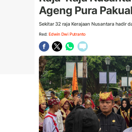
Ageng Pura Pakua
Sekitar 32 raja Kerajaan Nusantara hadi
Red:
Edwin Dwi Putranto