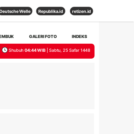
Deutsche Welle
Republika.id
retizen.id
EMBUK
GALERI FOTO
INDEKS
Shubuh
04:44 WIB
| Sabtu, 25 Safar 1448