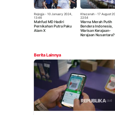
Rejogja
- 10 January 2024,
Khazanah
- 17 August 2
13:46
22:54
Mahfud MD Hadiri
Warna Merah Putih
Pernikahan Putra Paku
Bendera Indonesia,
Alam X
Warisan Kerajaan-
Kerajaan Nusantara?
Berita Lainnya