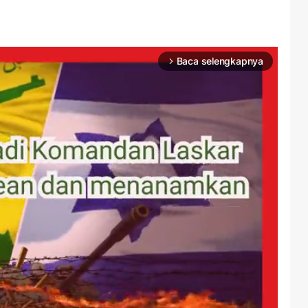
Baca selengkapnya
arrow_forward_ios