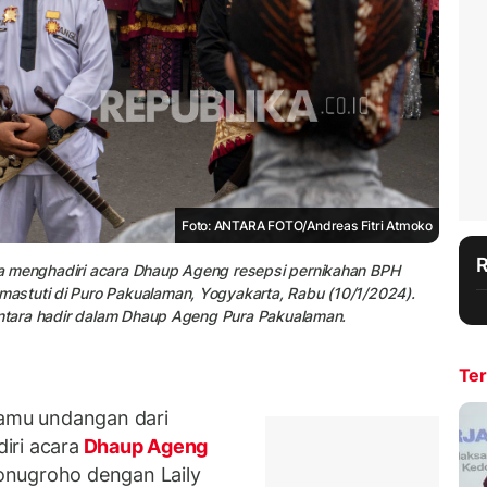
Foto: ANTARA FOTO/Andreas Fitri Atmoko
a menghadiri acara Dhaup Ageng resepsi pernikahan BPH
astuti di Puro Pakualaman, Yogyakarta, Rabu (10/1/2024).
santara hadir dalam Dhaup Ageng Pura Pakualaman.
Ter
amu undangan dari
iri acara
Dhaup Ageng
onugroho dengan Laily