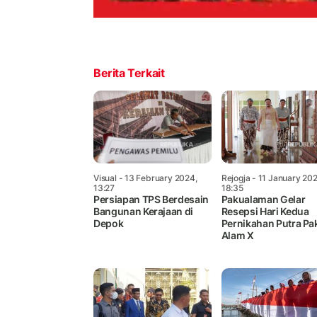
Berita Terkait
Visual
- 13 February 2024,
Rejogja
- 11 January 202
13:27
18:35
Persiapan TPS Berdesain
Pakualaman Gelar
Bangunan Kerajaan di
Resepsi Hari Kedua
Depok
Pernikahan Putra Pa
Alam X