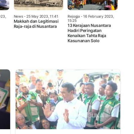
023,
News
- 25 May 2023, 11:41
Rejogja
- 16 February 2023,
15:25
Makkah dan Legitimasi
13 Kerajaan Nusantara
Raja-raja di Nusantara
Hadiri Peringatan
Kenaikan Tahta Raja
Kasunanan Solo