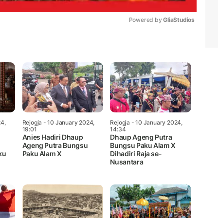
Powered by 
GliaStudios
Mute
4,
Rejogja
- 10 January 2024,
Rejogja
- 10 January 2024,
19:01
14:34
Anies Hadiri Dhaup
Dhaup Ageng Putra
Ageng Putra Bungsu
Bungsu Paku Alam X
ku
Paku Alam X
Dihadiri Raja se-
Nusantara