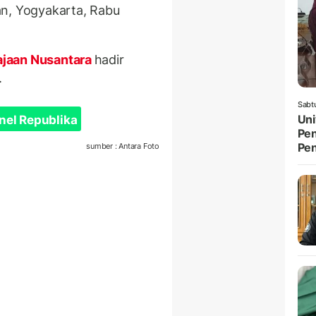
an, Yogyakarta, Rabu
ajaan Nusantara
hadir
.
Sabt
Uni
nel Republika
Pen
Pe
sumber : Antara Foto