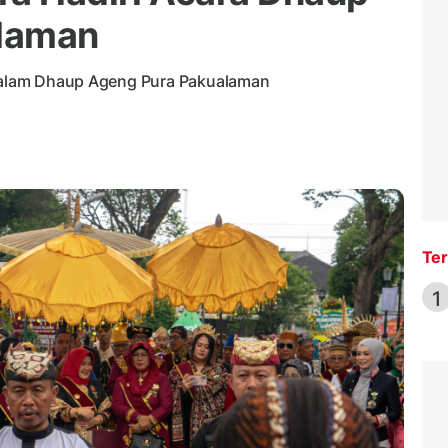
laman
r dalam Dhaup Ageng Pura Pakualaman
Ter
1