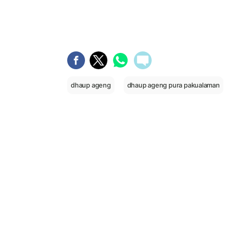
dhaup ageng
dhaup ageng pura pakualaman