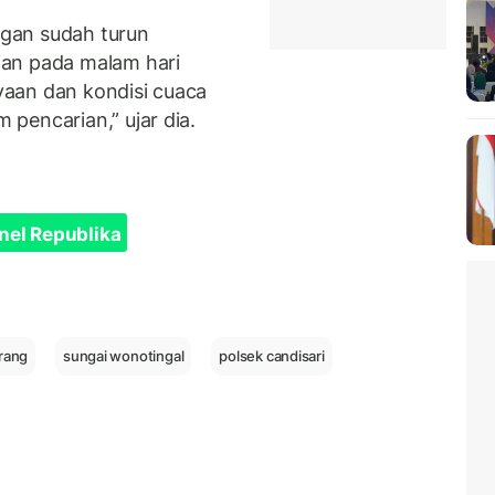
gan sudah turun
ian pada malam hari
aan dan kondisi cuaca
pencarian,” ujar dia.
nel Republika
rang
sungai wonotingal
polsek candisari