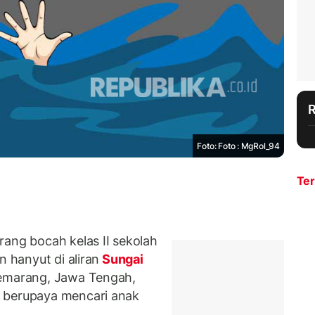
Foto: Foto : MgRol_94
Ter
ng bocah kelas II sekolah
n hanyut di aliran
Sungai
Semarang, Jawa Tengah,
 berupaya mencari anak