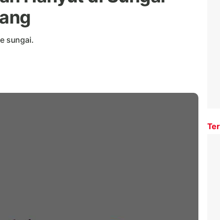
rang
ke sungai.
Ter