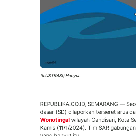
(ILUSTRASI) Hanyut.
REPUBLIKA.CO.ID, SEMARANG — Seora
dasar (SD) dilaporkan terseret arus da
Wonotingal
wilayah Candisari, Kota 
Kamis (11/1/2024). Tim SAR gabungan
yang hanyut itu.