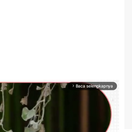
Baca selengkapnya
arrow_forward_ios