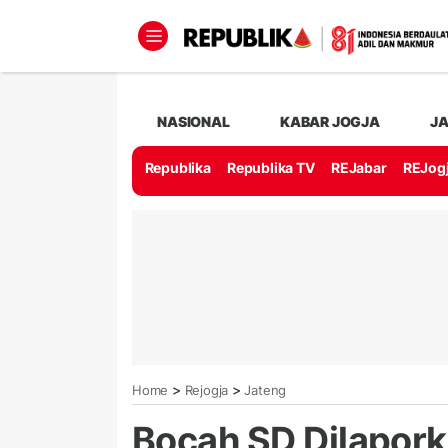
NASIONAL
KABAR JOGJA
J
Republika
Republika TV
REJabar
REJog
>
>
Home
Rejogja
Jateng
Bocah SD Dilapork