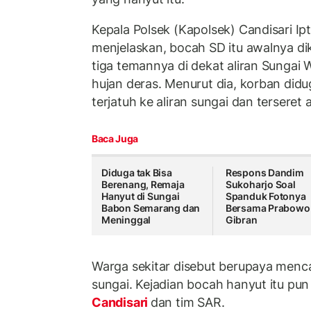
Kepala Polsek (Kapolsek) Candisari Ip
menjelaskan, bocah SD itu awalnya d
tiga temannya di dekat aliran Sungai 
hujan deras. Menurut dia, korban didu
terjatuh ke aliran sungai dan terseret 
Baca Juga
Diduga tak Bisa
Respons Dandim
Berenang, Remaja
Sukoharjo Soal
Hanyut di Sungai
Spanduk Fotonya
Babon Semarang dan
Bersama Prabowo
Meninggal
Gibran
Warga sekitar disebut berupaya mencar
sungai. Kejadian bocah hanyut itu pun
Candisari
dan tim SAR.