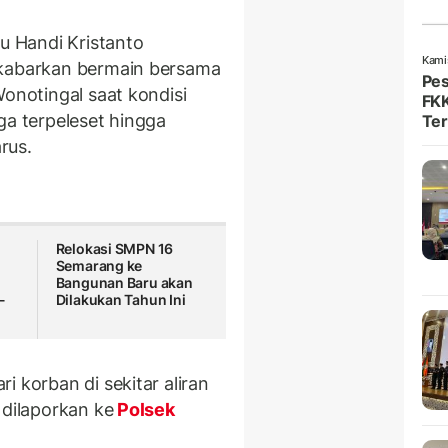
tu Handi Kristanto
Kami
ikabarkan bermain bersama
Pes
Wonotingal saat kondisi
FKK
ga terpeleset hingga
Ter
arus.
Relokasi SMPN 16
Semarang ke
Bangunan Baru akan
-
Dilakukan Tahun Ini
i korban di sekitar aliran
 dilaporkan ke
Polsek