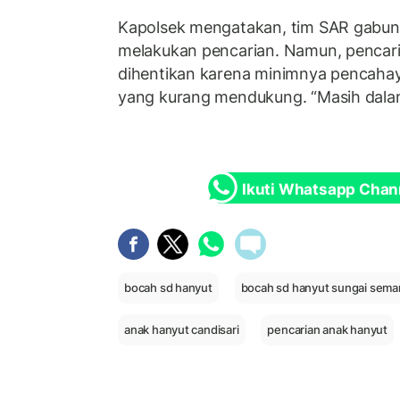
Kapolsek mengatakan, tim SAR gabun
melakukan pencarian. Namun, pencar
dihentikan karena minimnya pencahay
yang kurang mendukung. “Masih dalam 
Ikuti Whatsapp Chan
bocah sd hanyut
bocah sd hanyut sungai sema
anak hanyut candisari
pencarian anak hanyut