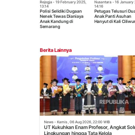
Rejogja
- 19 February 2025,
Nusantara
- 16 January 
13:14
14:16
Polisi Selidiki Dugaan
Petugas Telusuri Du
Nenek Tewas Dianiaya
Anak Panti Asuhan
Anak Kandung di
Hanyut di Kali Ciliw
Semarang
Berita Lainnya
News
- Kamis , 06 Aug 2026, 22:00 WIB
UT Kukuhkan Enam Profesor, Angkat Sol
Lingkungan hingga Tata Kelola