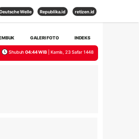
Deutsche Welle
Republika.id
retizen.id
EMBUK
GALERI FOTO
INDEKS
Shubuh
04:44 WIB
| Kamis, 23 Safar 1448