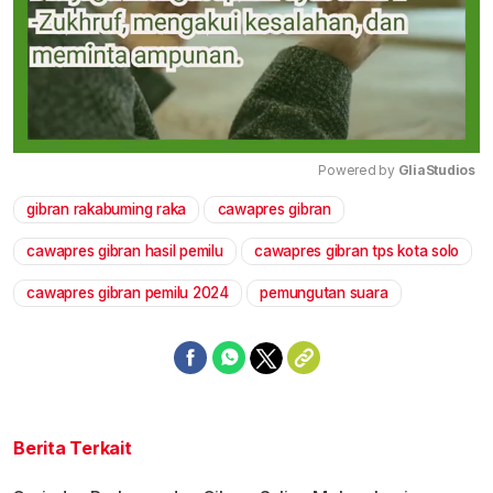
Powered by 
GliaStudios
gibran rakabuming raka
cawapres gibran
Mute
cawapres gibran hasil pemilu
cawapres gibran tps kota solo
cawapres gibran pemilu 2024
pemungutan suara
Berita Terkait