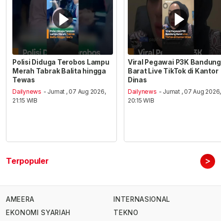
Polisi Diduga Terobos Lampu
Viral Pegawai P3K Bandung
Merah Tabrak Balita hingga
Barat Live TikTok di Kantor
Tewas
Dinas
Dailynews
- Jumat , 07 Aug 2026,
Dailynews
- Jumat , 07 Aug 2026
21:15 WIB
20:15 WIB
>
Terpopuler
AMEERA
INTERNASIONAL
EKONOMI SYARIAH
TEKNO