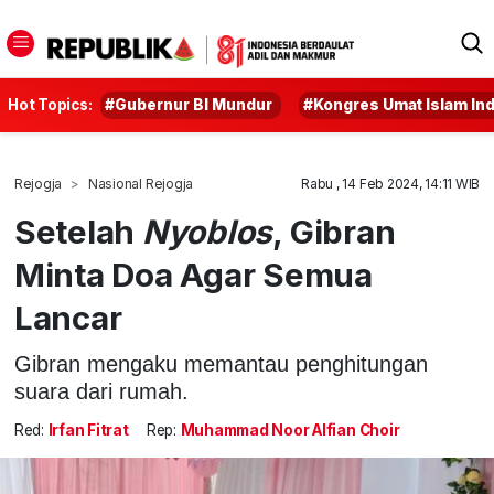
Hot Topics:
#Gubernur BI Mundur
#Kongres Umat Islam In
Rejogja
Nasional Rejogja
Rabu , 14 Feb 2024, 14:11 WIB
Setelah
Nyoblos
, Gibran
Minta Doa Agar Semua
Lancar
Gibran mengaku memantau penghitungan
suara dari rumah.
Red:
Irfan Fitrat
Rep:
Muhammad Noor Alfian Choir