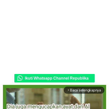
Ikuti Whatsapp Channel Republika
Baca selengkapnya
arrow_forward_ios