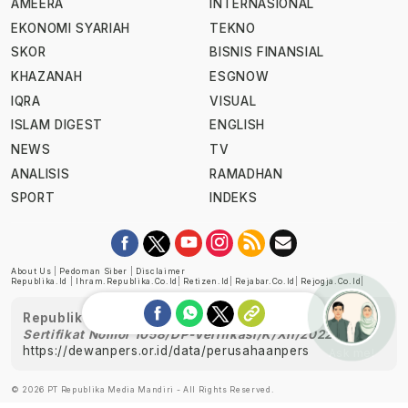
AMEERA
INTERNASIONAL
EKONOMI SYARIAH
TEKNO
SKOR
BISNIS FINANSIAL
KHAZANAH
ESGNOW
IQRA
VISUAL
ISLAM DIGEST
ENGLISH
NEWS
TV
ANALISIS
RAMADHAN
SPORT
INDEKS
About Us
|
Pedoman Siber
|
Disclaimer
Republika.id
|
Ihram.republika.co.id
|
Retizen.id
|
Rejabar.co.id
|
Rejogja.co.id
|
Republika telah diverifikasi oleh Dewan Pers
Sertifikat Nomor 1058/DP-Verifikasi/K/XII/2022
https://dewanpers.or.id/data/perusahaanpers
Ask me!
© 2026 PT Republika Media Mandiri - All Rights Reserved.