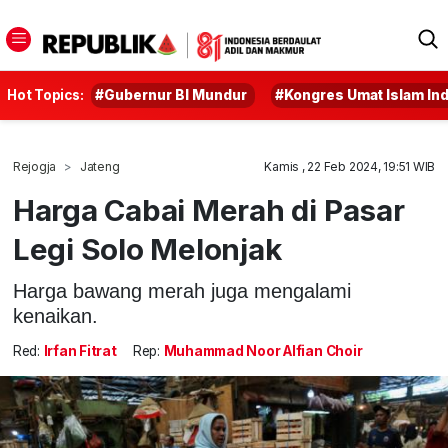
Hot Topics:
#Gubernur BI Mundur
#Kongres Umat Islam In
Rejogja
Jateng
Kamis , 22 Feb 2024, 19:51 WIB
Harga Cabai Merah di Pasar
Legi Solo Melonjak
Harga bawang merah juga mengalami
kenaikan.
Red:
Irfan Fitrat
Rep:
Muhammad Noor Alfian Choir