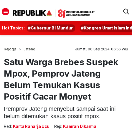
Hot Topics:
#Gubernur BI Mundur
#Kongres Umat Islam In
Rejogja
Jateng
Jumat , 06 Sep 2024, 06:56 WIB
Satu Warga Brebes Suspek
Mpox, Pemprov Jateng
Belum Temukan Kasus
Positif Cacar Monyet
Pemprov Jateng menyebut sampai saat ini
belum ditemukan kasus positif mpox.
Red:
Karta Raharja Ucu
Rep:
Kamran Dikarma