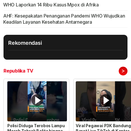
WHO Laporkan 14 Ribu Kasus Mpox di Afrika
AHF: Kesepakatan Penanganan Pandemi WHO Wujudkan
Keadilan Layanan Kesehatan Antarnegara
Rekomendasi
>
Republika TV
Polisi Diduga Terobos Lampu
Viral Pegawai P3K Bandung
Merah Tabrak Balita hingga
Barat Live TikTok di Kantor