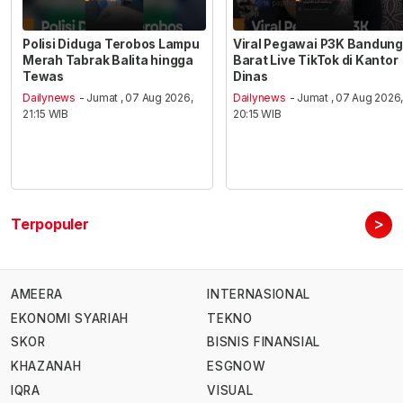
Polisi Diduga Terobos Lampu
Viral Pegawai P3K Bandung
Merah Tabrak Balita hingga
Barat Live TikTok di Kantor
Tewas
Dinas
Dailynews
- Jumat , 07 Aug 2026,
Dailynews
- Jumat , 07 Aug 2026
21:15 WIB
20:15 WIB
>
Terpopuler
AMEERA
INTERNASIONAL
EKONOMI SYARIAH
TEKNO
SKOR
BISNIS FINANSIAL
KHAZANAH
ESGNOW
IQRA
VISUAL