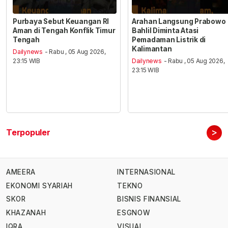
Purbaya Sebut Keuangan RI
Arahan Langsung Prabowo
Aman di Tengah Konflik Timur
Bahlil Diminta Atasi
Tengah
Pemadaman Listrik di
Kalimantan
Dailynews
- Rabu , 05 Aug 2026,
23:15 WIB
Dailynews
- Rabu , 05 Aug 2026,
23:15 WIB
>
Terpopuler
AMEERA
INTERNASIONAL
EKONOMI SYARIAH
TEKNO
SKOR
BISNIS FINANSIAL
KHAZANAH
ESGNOW
IQRA
VISUAL