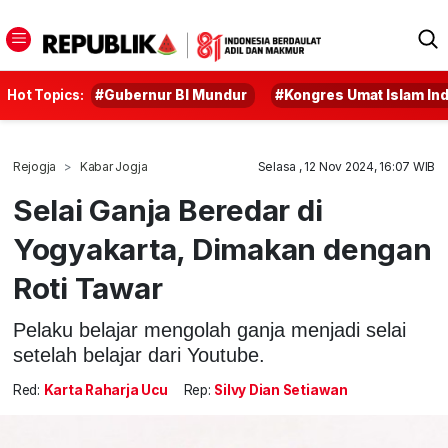
Hot Topics:
#Gubernur BI Mundur
#Kongres Umat Islam In
Rejogja
Kabar Jogja
Selasa , 12 Nov 2024, 16:07 WIB
Selai Ganja Beredar di
Yogyakarta, Dimakan dengan
Roti Tawar
Pelaku belajar mengolah ganja menjadi selai
setelah belajar dari Youtube.
Red:
Karta Raharja Ucu
Rep:
Silvy Dian Setiawan