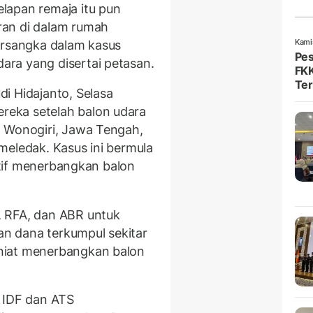
lapan remaja itu pun
ran di dalam rumah
Kami
ersangka dalam kasus
Pes
ra yang disertai petasan.
FKK
Ter
i Hidajanto, Selasa
eka setelah balon udara
n Wonogiri, Jawa Tengah,
meledak. Kasus ini bermula
iatif menerbangkan balon
, RFA, dan ABR untuk
n dana terkumpul sekitar
niat menerbangkan balon
a IDF dan ATS