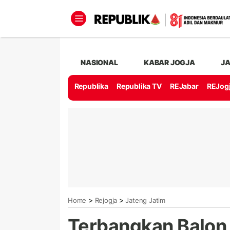
NASIONAL
KABAR JOGJA
J
Republika
Republika TV
REJabar
REJog
>
>
Home
Rejogja
Jateng Jatim
Terbangkan Balon 