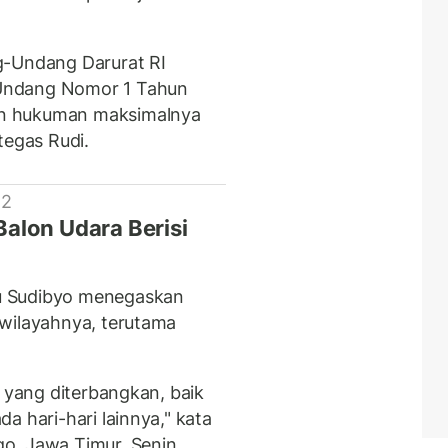
g-Undang Darurat RI
Undang Nomor 1 Tahun
n hukuman maksimalnya
tegas Rudi.
 2
alon Udara Berisi
u Sudibyo menegaskan
 wilayahnya, terutama
a yang diterbangkan, baik
a hari-hari lainnya," kata
o, Jawa Timur, Senin.