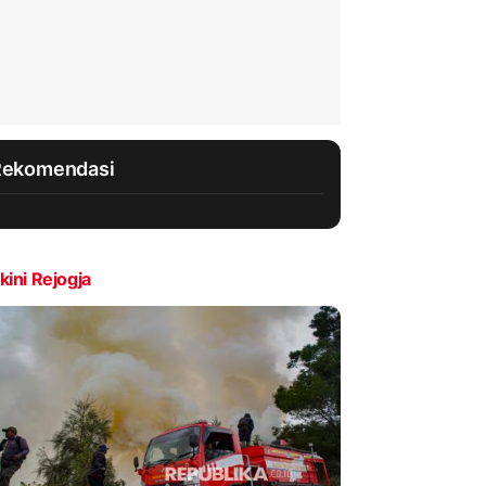
Rekomendasi
kini Rejogja