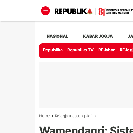
NASIONAL
KABAR JOGJA
J
Republika
Republika TV
REJabar
REJog
>
>
Home
Rejogja
Jateng Jatim
Wamendagri: Sist