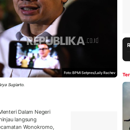
Foto: BPMI Setpres/Laily Rachev
Ter
rya Sugiarto.
Menteri Dalam Negeri
injau langsung
 Kecamatan Wonokromo,