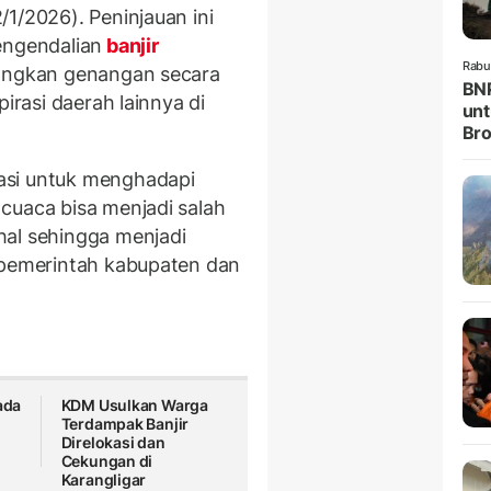
1/2026). Peninjauan ini
engendalian
banjir
Rabu
langkan genangan secara
BNP
pirasi daerah lainnya di
unt
Br
asi untuk menghadapi
cuaca bisa menjadi salah
hal sehingga menjadi
 pemerintah kabupaten dan
ada
KDM Usulkan Warga
Terdampak Banjir
Direlokasi dan
Cekungan di
Karangligar