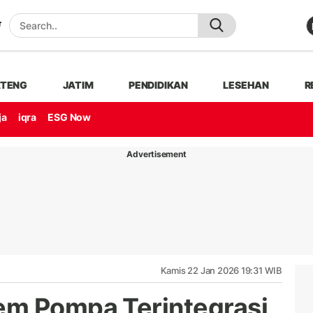
ATENG
JATIM
PENDIDIKAN
LESEHAN
R
ja
iqra
ESG Now
Advertisement
Kamis 22 Jan 2026 19:31 WIB
em Pompa Terintegrasi