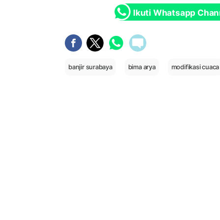
Ikuti Whatsapp Chan
banjir surabaya
bima arya
modifikasi cuaca