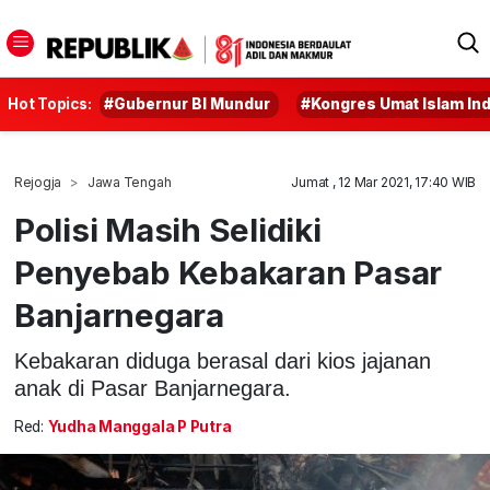
Hot Topics:
#Gubernur BI Mundur
#Kongres Umat Islam In
Rejogja
Jawa Tengah
Jumat , 12 Mar 2021, 17:40 WIB
Polisi Masih Selidiki
Penyebab Kebakaran Pasar
Banjarnegara
Kebakaran diduga berasal dari kios jajanan
anak di Pasar Banjarnegara.
Red:
Yudha Manggala P Putra