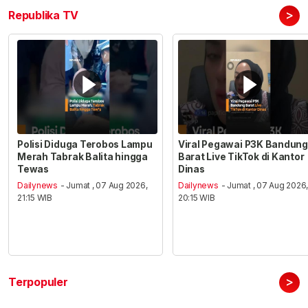
>
Republika TV
Polisi Diduga Terobos Lampu
Viral Pegawai P3K Bandung
Merah Tabrak Balita hingga
Barat Live TikTok di Kantor
Tewas
Dinas
Dailynews
- Jumat , 07 Aug 2026,
Dailynews
- Jumat , 07 Aug 2026
21:15 WIB
20:15 WIB
>
Terpopuler