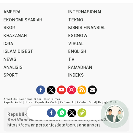
AMEERA
INTERNASIONAL
EKONOMI SYARIAH
TEKNO
SKOR
BISNIS FINANSIAL
KHAZANAH
ESGNOW
IQRA
VISUAL
ISLAM DIGEST
ENGLISH
NEWS
TV
ANALISIS
RAMADHAN
SPORT
INDEKS
About Us
|
Pedoman Siber
|
Disclaimer
Republika.id
|
Ihram.republika.co.id
|
Retizen.id
|
Rejabar.co.id
|
Rejogja.co.id
|
Republika telah diverifikasi oleh Dewan Pers
Sertifikat Nomor 1058/DP-Verifikasi/K/XII/2022
https://dewanpers.or.id/data/perusahaanpers
Ask me!