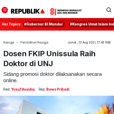
Hot Topics:
#Gubernur BI Mundur
#Kongres Umat Islam In
Rejogja
Pendidikan Rejogja
Jumat , 13 Aug 2021, 17:45 WIB
Dosen FKIP Unissula Raih
Doktor di UNJ
Sidang promosi doktor dilaksanakan secara
online.
Red:
Yusuf Assidiq
Rep:
Bowo Pribadi