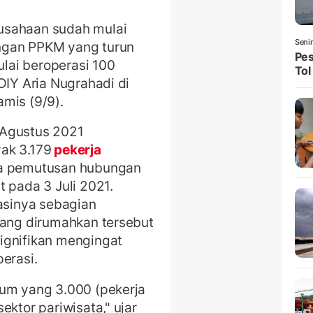
usahaan sudah mulai
Seni
ngan PPKM yang turun
Pes
lai beroperasi 100
Tol
DIY Aria Nugrahadi di
mis (9/9).
 Agustus 2021
ak 3.179
pekerja
na pemutusan hubungan
 pada 3 Juli 2021.
rasinya sebagian
yang dirumahkan tersebut
ignifikan mengingat
erasi.
mum yang 3.000 (pekerja
ektor pariwisata," ujar