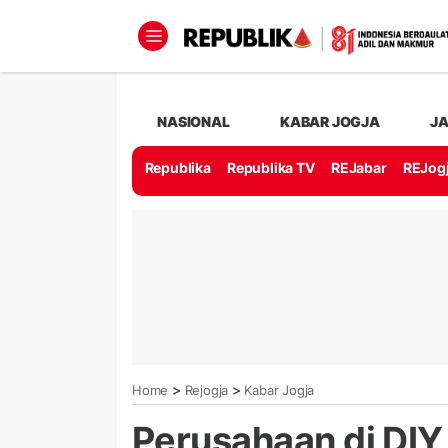
NASIONAL
KABAR JOGJA
J
Republika
Republika TV
REJabar
REJog
>
>
Home
Rejogja
Kabar Jogja
Perusahaan di DIY