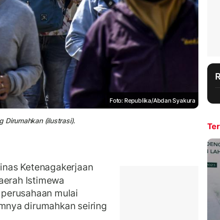
Foto: Republika/Abdan Syakura
 Dirumahkan (ilustrasi).
Ter
nas Ketenagakerjaan
Daerah Istimewa
 perusahaan mulai
mnya dirumahkan seiring