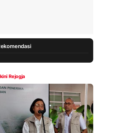
Rekomendasi
kini Rejogja