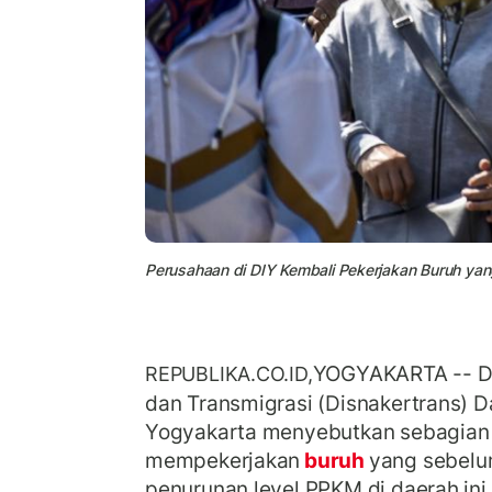
Perusahaan di DIY Kembali Pekerjakan Buruh yang
YOGYAKARTA -- Di
REPUBLIKA.CO.ID,
dan Transmigrasi (Disnakertrans) 
Yogyakarta menyebutkan sebagian
mempekerjakan
buruh
yang sebelu
penurunan level PPKM di daerah ini.