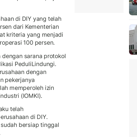
aan di DIY yang telah
rsen dari Kementerian
t kriteria yang menjadi
operasi 100 persen.
an dengan sarana protokol
kasi PeduliLindungi.
perusahaan dengan
en pekerjanya
elah memperoleh izin
ndustri (IOMKI).
aku telah
erusahaan di DIY.
sudah bersiap tinggal
.