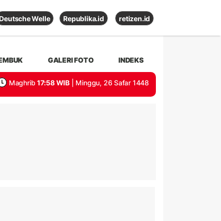
Deutsche Welle
Republika.id
retizen.id
EMBUK
GALERI FOTO
INDEKS
Maghrib
17:58 WIB
| Minggu, 26 Safar 1448