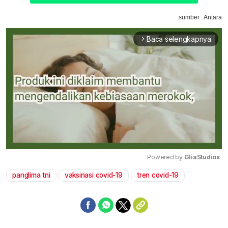
sumber : Antara
Baca selengkapnya
arrow_forward_ios
Powered by 
GliaStudios
panglima tni
vaksinasi covid-19
tren covid-19
Mute