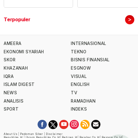
>
Terpopuler
AMEERA
INTERNASIONAL
EKONOMI SYARIAH
TEKNO
SKOR
BISNIS FINANSIAL
KHAZANAH
ESGNOW
IQRA
VISUAL
ISLAM DIGEST
ENGLISH
NEWS
TV
ANALISIS
RAMADHAN
SPORT
INDEKS
About Us
|
Pedoman Siber
|
Disclaimer
Republika.id
|
Ihram.republika.co.id
|
Retizen.id
|
Rejabar.co.id
|
Rejogja.co.id
|