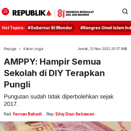
Hot Topics:
#Gubernur BI Mundur
#Kongres Umat Islam In
Rejogja
Kabar Jogja
Jumat , 12 Nov 2021, 20:17 WIB
AMPPY: Hampir Semua
Sekolah di DIY Terapkan
Pungli
Pungutan sudah tidak diperbolehkan sejak
2017.
Red:
Fernan Rahadi
Rep:
Silvy Dian Setiawan