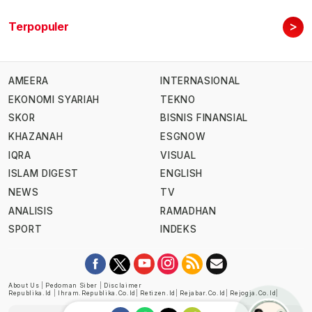
>
Terpopuler
AMEERA
INTERNASIONAL
EKONOMI SYARIAH
TEKNO
SKOR
BISNIS FINANSIAL
KHAZANAH
ESGNOW
IQRA
VISUAL
ISLAM DIGEST
ENGLISH
NEWS
TV
ANALISIS
RAMADHAN
SPORT
INDEKS
About Us
|
Pedoman Siber
|
Disclaimer
Republika.id
|
Ihram.republika.co.id
|
Retizen.id
|
Rejabar.co.id
|
Rejogja.co.id
|