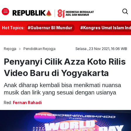
Hot Topics:
#Gubernur BI Mundur
#Kongres Umat Islam In
Rejogja
Pendidikan Rejogja
Selasa , 23 Nov 2021, 16:06 WIB
Penyanyi Cilik Azza Koto Rilis
Video Baru di Yogyakarta
Anak diharap kembali bisa menikmati nuansa
musik dan lirik yang sesuai dengan usianya
Red:
Fernan Rahadi