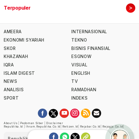
>
Terpopuler
AMEERA
INTERNASIONAL
EKONOMI SYARIAH
TEKNO
SKOR
BISNIS FINANSIAL
KHAZANAH
ESGNOW
IQRA
VISUAL
ISLAM DIGEST
ENGLISH
NEWS
TV
ANALISIS
RAMADHAN
SPORT
INDEKS
About Us
|
Pedoman Siber
|
Disclaimer
Republika.id
|
Ihram.republika.co.id
|
Retizen.id
|
Rejabar.co.id
|
Rejogja.co.id
|
Republika telah diverifikasi oleh Dewan Pers