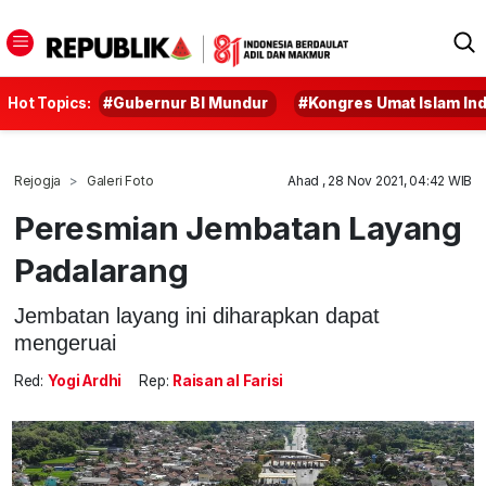
Hot Topics:
#Gubernur BI Mundur
#Kongres Umat Islam In
Rejogja
Galeri Foto
Ahad , 28 Nov 2021, 04:42 WIB
Peresmian Jembatan Layang
Padalarang
Jembatan layang ini diharapkan dapat
mengeruai
Red:
Yogi Ardhi
Rep:
Raisan al Farisi