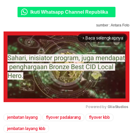
Ikuti Whatsapp Channel Republika
sumber : Antara Foto
Baca selengkapnya
arrow_forward_ios
Powered by 
GliaStudios
jembatan layang
flyover padalarang
flyover kbb
Mute
jembatan layang kbb