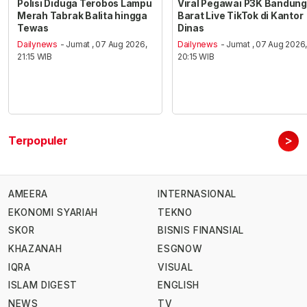
Polisi Diduga Terobos Lampu
Viral Pegawai P3K Bandung
Merah Tabrak Balita hingga
Barat Live TikTok di Kantor
Tewas
Dinas
Dailynews
- Jumat , 07 Aug 2026,
Dailynews
- Jumat , 07 Aug 2026
21:15 WIB
20:15 WIB
>
Terpopuler
AMEERA
INTERNASIONAL
EKONOMI SYARIAH
TEKNO
SKOR
BISNIS FINANSIAL
KHAZANAH
ESGNOW
IQRA
VISUAL
ISLAM DIGEST
ENGLISH
NEWS
TV