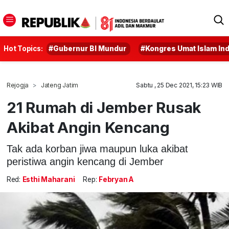
Hot Topics:
#Gubernur BI Mundur
#Kongres Umat Islam In
Rejogja
Jateng Jatim
Sabtu , 25 Dec 2021, 15:23 WIB
21 Rumah di Jember Rusak
Akibat Angin Kencang
Tak ada korban jiwa maupun luka akibat
peristiwa angin kencang di Jember
Red:
Esthi Maharani
Rep:
Febryan A