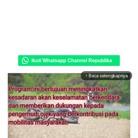
Ikuti Whatsapp Channel Republika
Baca selengkapnya
arrow_forward_ios