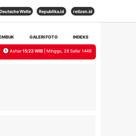
Deutsche Welle
Republika.id
retizen.id
EMBUK
GALERI FOTO
INDEKS
Ashar
15:22 WIB
| Minggu, 26 Safar 1448