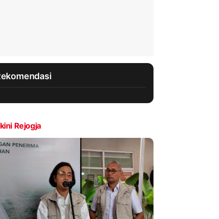
Rekomendasi
kini Rejogja