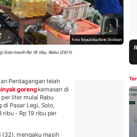
Foto: Republika/Binti Sholikah
i Solo masih Rp 18 ribu, Rabu (26/1).
Ter
ian Perdagangan telah
inyak goreng
kemasan di
 per liter mulai Rabu
di Pasar Legi, Solo,
 ribu - Rp 19 ribu per
i (32), mengaku masih