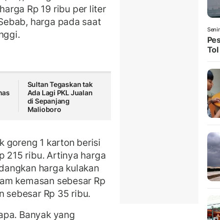
rga Rp 19 ribu per liter
. Sebab, harga pada saat
Seni
nggi.
Pes
Tol
Sultan Tegaskan tak
nas
Ada Lagi PKL Jualan
di Sepanjang
Malioboro
 goreng 1 karton berisi
p 215 ribu. Artinya harga
Sedangkan harga kulakan
 enam kemasan sebesar Rp
n sebesar Rp 35 ribu.
apa. Banyak yang