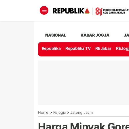
NASIONAL
KABAR JOGJA
J
Republika
Republika TV
REJabar
REJog
>
>
Home
Rejogja
Jateng Jatim
Harga Minyak Gore