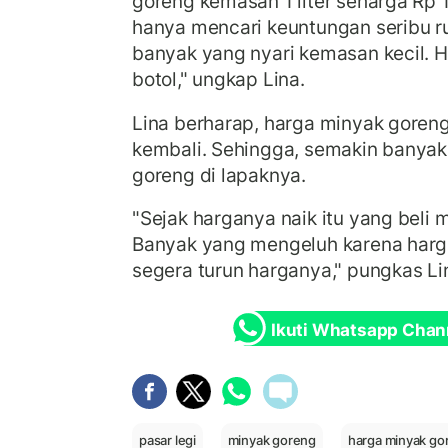
goreng kemasan 1 liter seharga Rp 
hanya mencari keuntungan seribu rup
banyak yang nyari kemasan kecil. Har
botol," ungkap Lina.
Lina berharap, harga minyak goren
kembali. Sehingga, semakin banya
goreng di lapaknya.
"Sejak harganya naik itu yang beli
Banyak yang mengeluh karena har
segera turun harganya," pungkas Li
Ikuti Whatsapp Chan
pasar legi
minyak goreng
harga minyak go