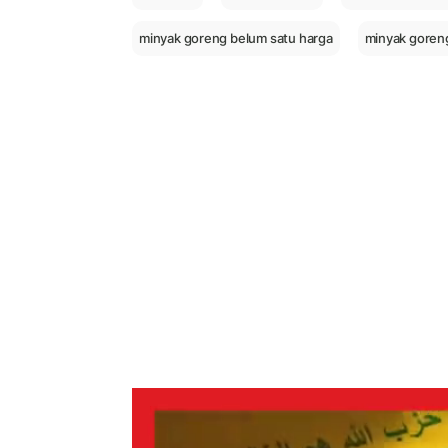
minyak goreng belum satu harga
minyak goreng