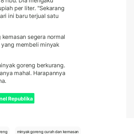
18 ribu. Dia mengaku
iah per liter. "Sekarang
i ini baru terjual satu
g kemasan segera normal
k yang membeli minyak
 minyak goreng berkurang.
ganya mahal. Harapannya
na.
nel Republika
reng
minyak goreng curah dan kemasan