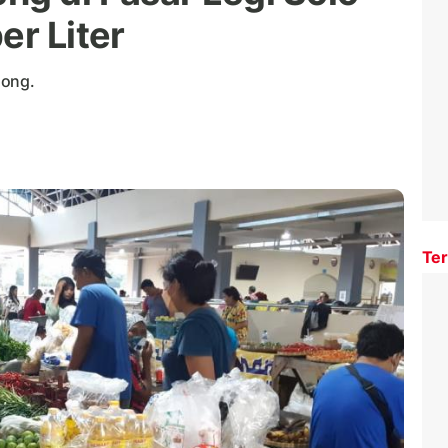
er Liter
song.
Ter