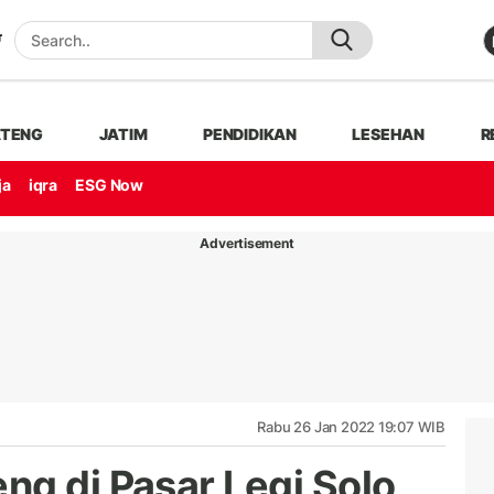
ATENG
JATIM
PENDIDIKAN
LESEHAN
R
ja
iqra
ESG Now
Advertisement
Rabu 26 Jan 2022 19:07 WIB
ng di Pasar Legi Solo