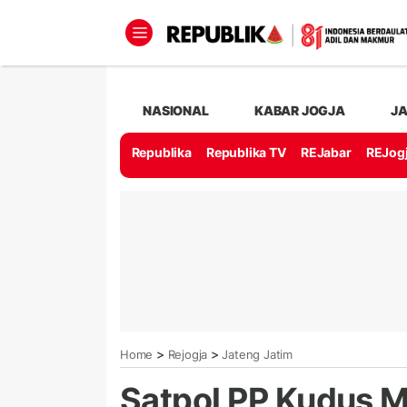
NASIONAL
KABAR JOGJA
J
Republika
Republika TV
REJabar
REJog
>
>
Home
Rejogja
Jateng Jatim
Satpol PP Kudus 