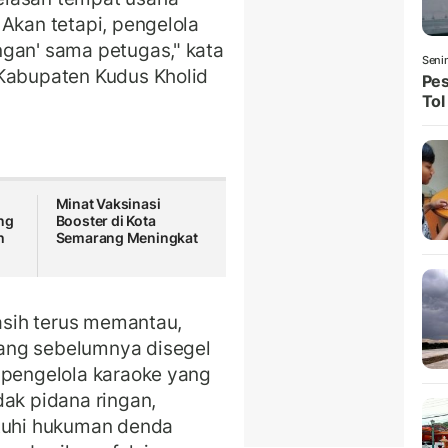
 Akan tetapi, pengelola
ngan' sama petugas," kata
Seni
 Kabupaten Kudus Kholid
Pes
Tol
Minat Vaksinasi
ng
Booster di Kota
h
Semarang Meningkat
masih terus memantau,
ang sebelumnya disegel
 pengelola karaoke yang
dak pidana ringan,
atuhi hukuman denda