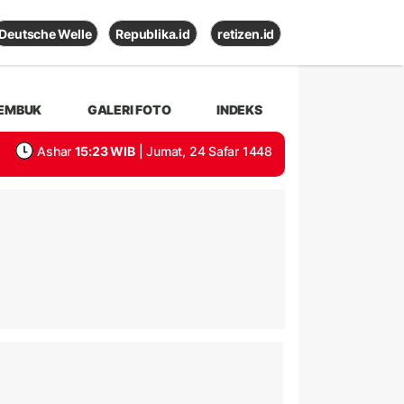
Deutsche Welle
Republika.id
retizen.id
EMBUK
GALERI FOTO
INDEKS
Ashar
15:23 WIB
| Jumat, 24 Safar 1448