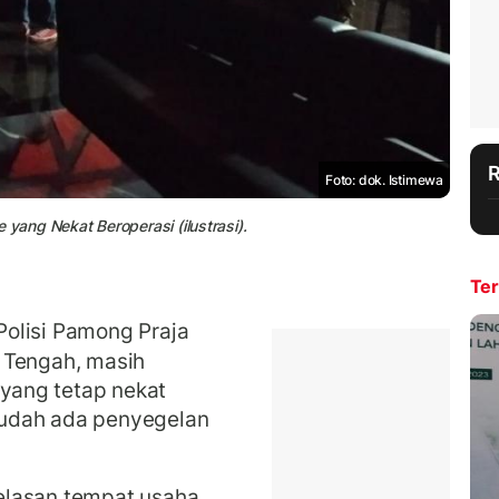
Foto: dok. Istimewa
ang Nekat Beroperasi (ilustrasi).
Ter
olisi Pamong Praja
 Tengah, masih
yang tetap nekat
udah ada penyegelan
elasan tempat usaha