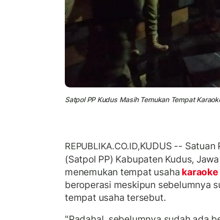
Satpol PP Kudus Masih Temukan Tempat Karaoke y
KUDUS -- Satuan P
REPUBLIKA.CO.ID,
(Satpol PP) Kabupaten Kudus, Jawa
menemukan tempat usaha
karaoke
beroperasi meskipun sebelumnya s
tempat usaha tersebut.
"Padahal, sebelumnya sudah ada b