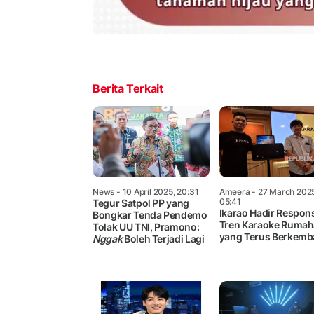
Berita Terkait
News
- 10 April 2025, 20:31
Ameera
- 27 March 2025
05:41
Tegur Satpol PP yang
Ikarao Hadir Respon
Bongkar Tenda Pendemo
Tren Karaoke Ruma
Tolak UU TNI, Pramono:
yang Terus Berkem
Nggak
Boleh Terjadi Lagi