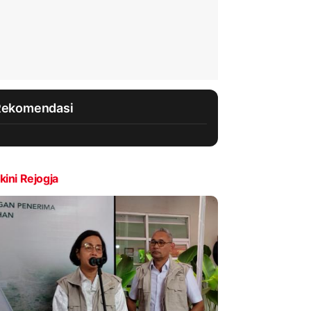
Rekomendasi
kini Rejogja