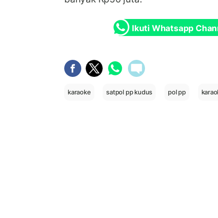
Ikuti Whatsapp Chan
karaoke
satpol pp kudus
pol pp
karao