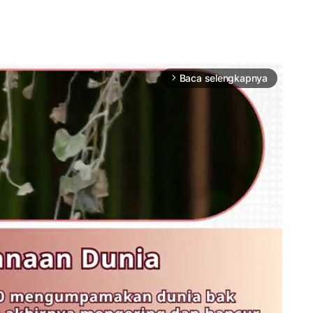
Baca selengkapnya
arrow_forward_ios