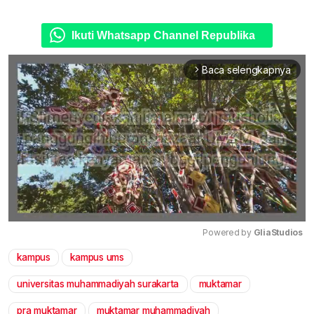
Ikuti Whatsapp Channel Republika
Baca selengkapnya
arrow_forward_ios
Powered by 
GliaStudios
kampus
kampus ums
Mute
universitas muhammadiyah surakarta
muktamar
pra muktamar
muktamar muhammadiyah