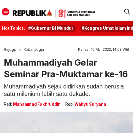
Hot Topics:
#Gubernur BI Mundur
#Kongres Umat Islam In
Rejogja
Kabar Jogja
Kamis , 10 Mar 2022, 14:08 WIB
Muhammadiyah Gelar
Seminar Pra-Muktamar ke-16
Muhammadiyah sejak didirikan sudah berusia
satu milenium lebih satu dekade.
Red:
Muhammad Fakhruddin
Rep:
Wahyu Suryana