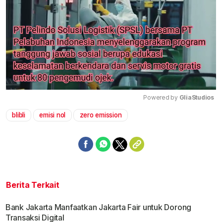
Powered by 
GliaStudios
blibli
emisi nol
zero emission
Mute
Berita Terkait
Bank Jakarta Manfaatkan Jakarta Fair untuk Dorong
Transaksi Digital