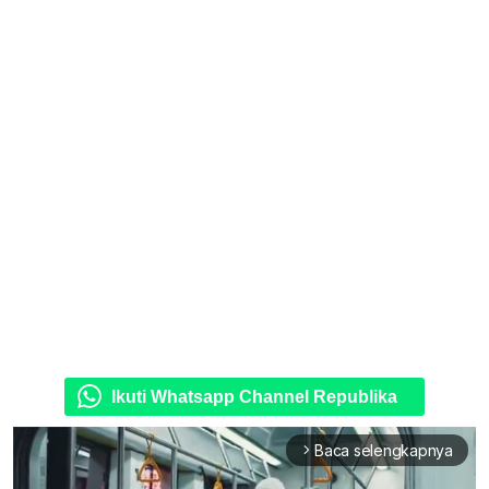
Ikuti Whatsapp Channel Republika
Baca selengkapnya
arrow_forward_ios