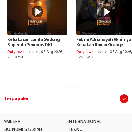
Kebakaran Landa Gedung
Febrie Adriansyah Akhirnya
Bapenda Pemprov DKI
Kenakan Rompi Orange
Dailynews
- Jumat , 07 Aug 2026,
Dailynews
- Jumat , 07 Aug 2026
23:00 WIB
22:30 WIB
>
Terpopuler
AMEERA
INTERNASIONAL
EKONOMI SYARIAH
TEKNO