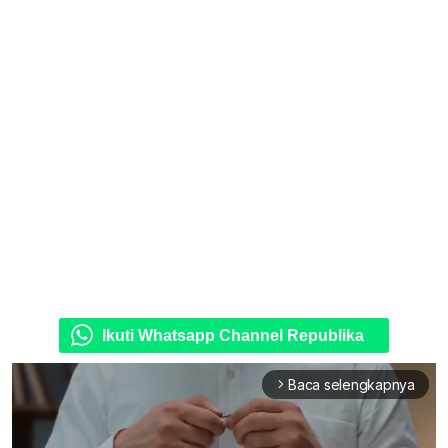
Ikuti Whatsapp Channel Republika
Baca selengkapnya
arrow_forward_ios