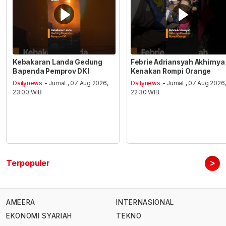
Kebakaran Landa Gedung
Febrie Adriansyah Akhirnya
Bapenda Pemprov DKI
Kenakan Rompi Orange
Dailynews
- Jumat , 07 Aug 2026,
Dailynews
- Jumat , 07 Aug 2026
23:00 WIB
22:30 WIB
>
Terpopuler
AMEERA
INTERNASIONAL
EKONOMI SYARIAH
TEKNO