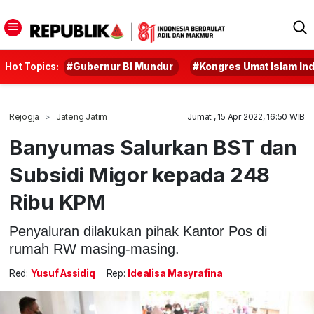
Hot Topics:
#Gubernur BI Mundur
#Kongres Umat Islam In
Rejogja
Jateng Jatim
Jumat , 15 Apr 2022, 16:50 WIB
Banyumas Salurkan BST dan
Subsidi Migor kepada 248
Ribu KPM
Penyaluran dilakukan pihak Kantor Pos di
rumah RW masing-masing.
Red:
Yusuf Assidiq
Rep:
Idealisa Masyrafina