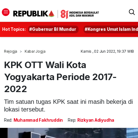
Hot Topics:
#Gubernur BI Mundur
#Kongres Umat Islam In
Rejogja
Kabar Jogja
Kamis , 02 Jun 2022, 19:37 WIB
KPK OTT Wali Kota
Yogyakarta Periode 2017-
2022
Tim satuan tugas KPK saat ini masih bekerja di
lokasi tersebut.
Red:
Muhammad Fakhruddin
Rep:
Rizkyan Adiyudha