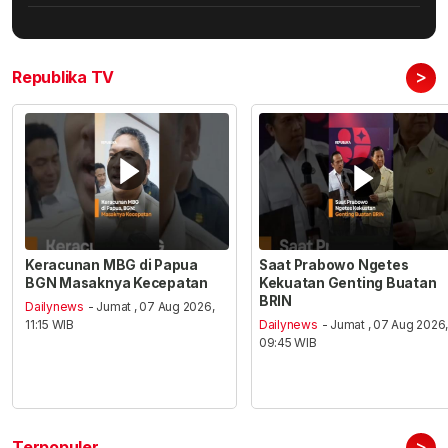
>
Republika TV
Keracunan MBG di Papua
Saat Prabowo Ngetes
BGN Masaknya Kecepatan
Kekuatan Genting Buatan
BRIN
Dailynews
- Jumat , 07 Aug 2026,
11:15 WIB
Dailynews
- Jumat , 07 Aug 2026
09:45 WIB
>
Terpopuler