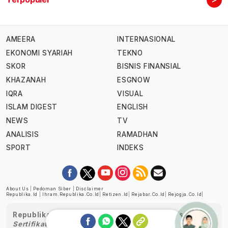
AMEERA
INTERNASIONAL
EKONOMI SYARIAH
TEKNO
SKOR
BISNIS FINANSIAL
KHAZANAH
ESGNOW
IQRA
VISUAL
ISLAM DIGEST
ENGLISH
NEWS
TV
ANALISIS
RAMADHAN
SPORT
INDEKS
About Us
|
Pedoman Siber
|
Disclaimer
Republika.id
|
Ihram.republika.co.id
|
Retizen.id
|
Rejabar.co.id
|
Rejogja.co.id
|
Republika telah diverifikasi oleh Dewan Pers
Sertifikat Nomor 1058/DP-Verifikasi/K/XII/2022