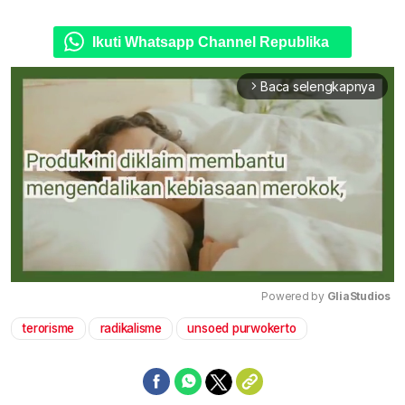
Ikuti Whatsapp Channel Republika
Baca selengkapnya
arrow_forward_ios
Powered by 
GliaStudios
terorisme
radikalisme
unsoed purwokerto
Mute