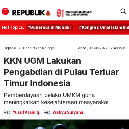
Hot Topics:
#Gubernur BI Mundur
#Kongres Umat Islam In
Rejogja
Pendidikan Rejogja
Ahad , 03 Jul 2022, 17:48 WIB
KKN UGM Lakukan
Pengabdian di Pulau Terluar
Timur Indonesia
Pemberdayaan pelaku UMKM guna
meningkatkan kesejahteraan masyarakat.
Red:
Yusuf Assidiq
Rep:
Wahyu Suryana