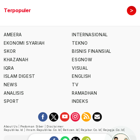
>
Terpopuler
AMEERA
INTERNASIONAL
EKONOMI SYARIAH
TEKNO
SKOR
BISNIS FINANSIAL
KHAZANAH
ESGNOW
IQRA
VISUAL
ISLAM DIGEST
ENGLISH
NEWS
TV
ANALISIS
RAMADHAN
SPORT
INDEKS
About Us
|
Pedoman Siber
|
Disclaimer
Republika.id
|
Ihram.republika.co.id
|
Retizen.id
|
Rejabar.co.id
|
Rejogja.co.id
|