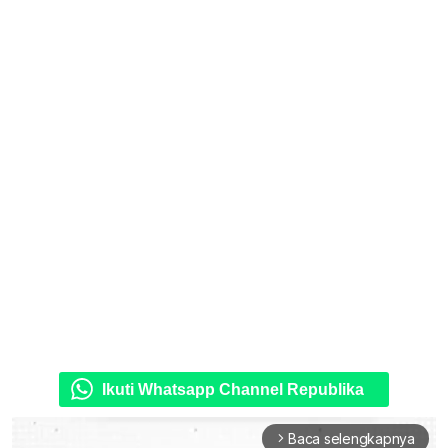
Ikuti Whatsapp Channel Republika
Baca selengkapnya
arrow_forward_ios