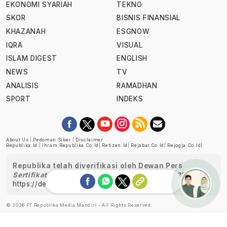
EKONOMI SYARIAH
TEKNO
SKOR
BISNIS FINANSIAL
KHAZANAH
ESGNOW
IQRA
VISUAL
ISLAM DIGEST
ENGLISH
NEWS
TV
ANALISIS
RAMADHAN
SPORT
INDEKS
About Us
|
Pedoman Siber
|
Disclaimer
Republika.id
|
Ihram.republika.co.id
|
Retizen.id
|
Rejabar.co.id
|
Rejogja.co.id
|
Republika telah diverifikasi oleh Dewan Pers
Sertifikat Nomor 1058/DP-Verifikasi/K/XII/2022
https://dewanpers.or.id/data/perusahaanpers
Ask me!
© 2026 PT Republika Media Mandiri - All Rights Reserved.