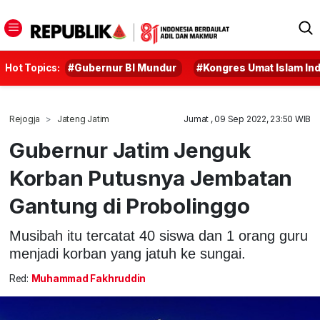
Hot Topics:
#Gubernur BI Mundur
#Kongres Umat Islam In
Rejogja
Jateng Jatim
Jumat , 09 Sep 2022, 23:50 WIB
Gubernur Jatim Jenguk
Korban Putusnya Jembatan
Gantung di Probolinggo
Musibah itu tercatat 40 siswa dan 1 orang guru
menjadi korban yang jatuh ke sungai.
Red:
Muhammad Fakhruddin