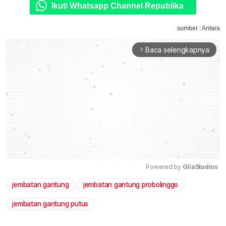
Ikuti Whatsapp Channel Republika
sumber : Antara
Baca selengkapnya
arrow_forward_ios
Powered by 
GliaStudios
jembatan gantung
jembatan gantung probolinggo
Mute
jembatan gantung putus