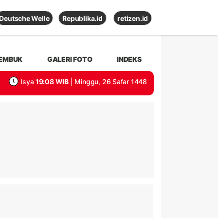
Deutsche Welle
Republika.id
retizen.id
EMBUK
GALERI FOTO
INDEKS
Isya
19:08 WIB
| Minggu, 26 Safar 1448