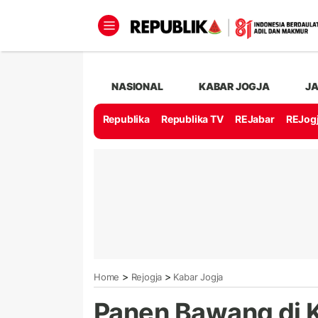
NASIONAL
KABAR JOGJA
J
Republika
Republika TV
REJabar
REJog
>
>
Home
Rejogja
Kabar Jogja
Panen Bawang di K