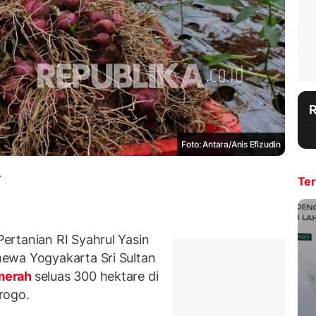
Foto: Antara/Anis Efizudin
.
Ter
ertanian RI Syahrul Yasin
ewa Yogyakarta Sri Sultan
merah
seluas 300 hektare di
rogo.