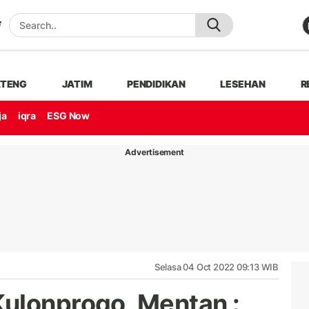
ATENG
JATIM
PENDIDIKAN
LESEHAN
R
ja
iqra
ESG Now
Advertisement
Selasa 04 Oct 2022 09:13 WIB
ulonprogo, Mentan :