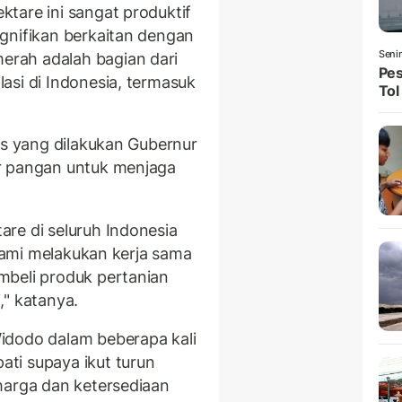
tare ini sangat produktif
gnifikan berkaitan dengan
Seni
rah adalah bagian dari
Pes
asi di Indonesia, termasuk
Tol
is yang dilakukan Gubernur
r pangan untuk menjaga
re di seluruh Indonesia
 kami melakukan kerja sama
mbeli produk pertanian
," katanya.
idodo dalam beberapa kali
ti supaya ikut turun
harga dan ketersediaan