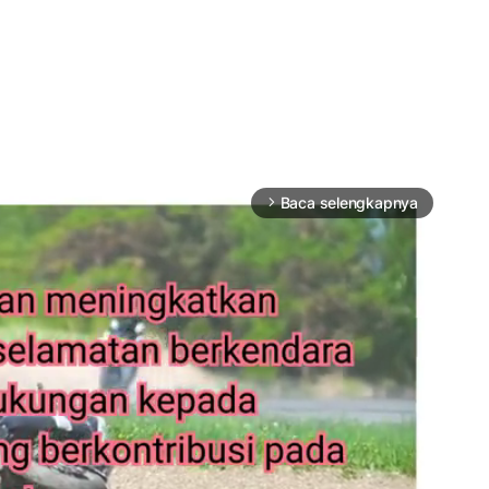
Baca selengkapnya
arrow_forward_ios