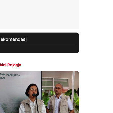
Rekomendasi
kini Rejogja