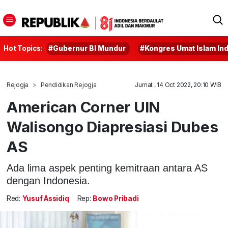
Hot Topics:
#Gubernur BI Mundur
#Kongres Umat Islam In
Rejogja
Pendidikan Rejogja
Jumat , 14 Oct 2022, 20:10 WIB
American Corner UIN
Walisongo Diapresiasi Dubes
AS
Ada lima aspek penting kemitraan antara AS
dengan Indonesia.
Red:
Yusuf Assidiq
Rep:
Bowo Pribadi