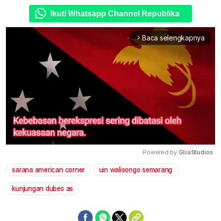
Ikuti Whatsapp Channel Republika
Baca selengkapnya
arrow_forward_ios
Powered by 
GliaStudios
sarana american corner
uin walisongo semarang
Mute
kunjungan dubes as