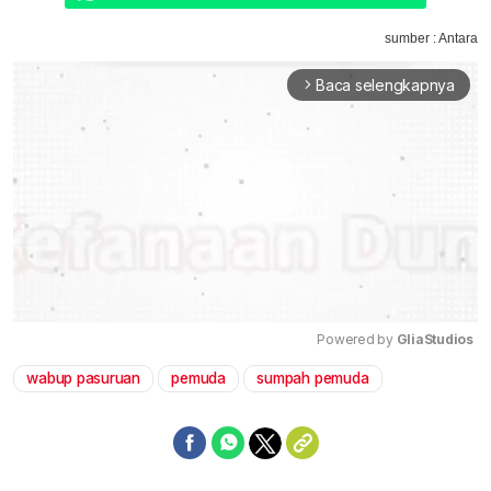
sumber : Antara
Baca selengkapnya
arrow_forward_ios
Powered by 
GliaStudios
wabup pasuruan
pemuda
sumpah pemuda
Mute