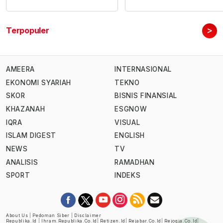
>
Terpopuler
AMEERA
INTERNASIONAL
EKONOMI SYARIAH
TEKNO
SKOR
BISNIS FINANSIAL
KHAZANAH
ESGNOW
IQRA
VISUAL
ISLAM DIGEST
ENGLISH
NEWS
TV
ANALISIS
RAMADHAN
SPORT
INDEKS
About Us
|
Pedoman Siber
|
Disclaimer
Republika.id
|
Ihram.republika.co.id
|
Retizen.id
|
Rejabar.co.id
|
Rejogja.co.id
|