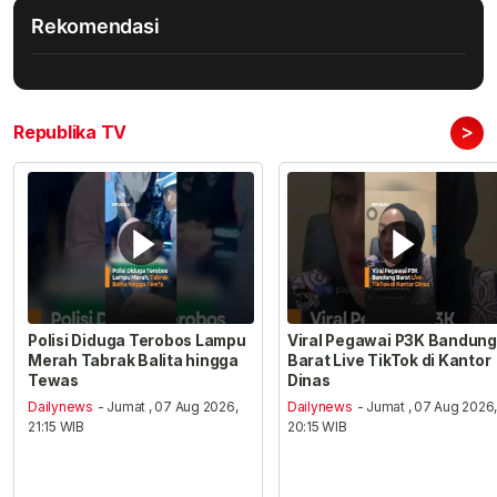
Rekomendasi
>
Republika TV
Polisi Diduga Terobos Lampu
Viral Pegawai P3K Bandung
Merah Tabrak Balita hingga
Barat Live TikTok di Kantor
Tewas
Dinas
Dailynews
- Jumat , 07 Aug 2026,
Dailynews
- Jumat , 07 Aug 2026
21:15 WIB
20:15 WIB