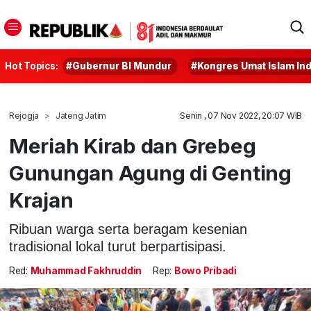
Hot Topics:
#Gubernur BI Mundur
#Kongres Umat Islam In
Rejogja
Jateng Jatim
Senin , 07 Nov 2022, 20:07 WIB
Meriah Kirab dan Grebeg
Gunungan Agung di Genting
Krajan
Ribuan warga serta beragam kesenian
tradisional lokal turut berpartisipasi.
Red:
Muhammad Fakhruddin
Rep:
Bowo Pribadi