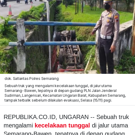
dok. Satlantas Polres Semarang
Sebuah truk yang mengalami kecelakaan tunggal, di jalur utama
Semarang- Bawen, tepatnya di depan gudang PLN Jalan Jenderal
Sudirman, Langensari, Kecamatan Ungaran Barat, Kabupaten Semarang,
tampak terbalik sebelum dilakulan evakuasi, Selasa (15/11) pagi.
REPUBLIKA.CO.ID, UNGARAN -- Sebuah truk
mengalami
kecelakaan tunggal
di jalur utama
Semarang-Bawen, tepatnya di depan gudang