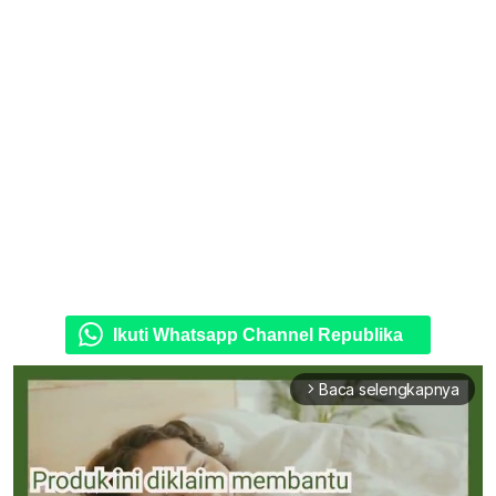
Ikuti Whatsapp Channel Republika
Baca selengkapnya
arrow_forward_ios