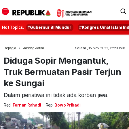
Hot Topics:
#Gubernur BI Mundur
#Kongres Umat Islam In
Rejogja
Jateng Jatim
Selasa , 15 Nov 2022, 12:29 WIB
Diduga Sopir Mengantuk,
Truk Bermuatan Pasir Terjun
ke Sungai
Dalam peristiwa ini tidak ada korban jiwa.
Red:
Fernan Rahadi
Rep:
Bowo Pribadi