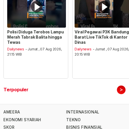
Polisi Diduga Terobos Lampu
Viral Pegawai P3K Bandung
Merah Tabrak Balita hingga
Barat Live TikTok di Kantor
Tewas
Dinas
Dailynews
- Jumat , 07 Aug 2026,
Dailynews
- Jumat , 07 Aug 2026
21:15 WIB
20:15 WIB
>
Terpopuler
AMEERA
INTERNASIONAL
EKONOMI SYARIAH
TEKNO
SKOR
BISNIS FINANSIAL