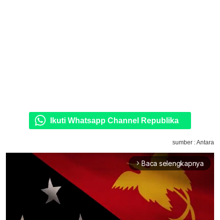
Ikuti Whatsapp Channel Republika
sumber : Antara
Baca selengkapnya
arrow_forward_ios