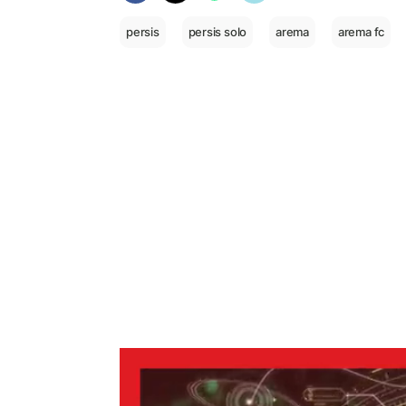
persis
persis solo
arema
arema fc