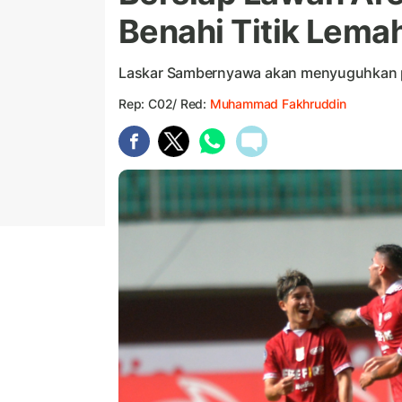
Benahi Titik Lema
Laskar Sambernyawa akan menyuguhkan p
Rep: C02/ Red:
Muhammad Fakhruddin