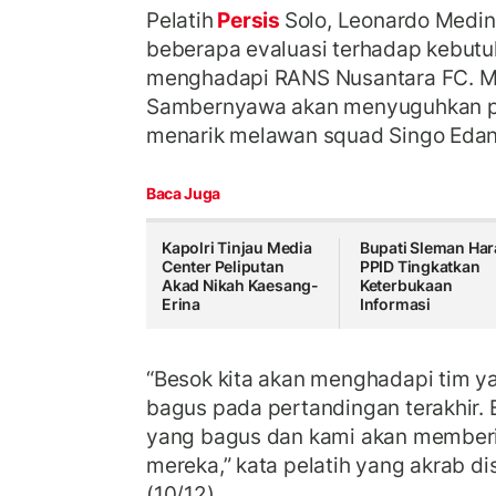
Pelatih
Persis
Solo, Leonardo Medin
beberapa evaluasi terhadap kebutu
menghadapi RANS Nusantara FC. M
Sambernyawa akan menyuguhkan p
menarik melawan squad Singo Edan
Baca Juga
Kapolri Tinjau Media
Bupati Sleman Ha
Center Peliputan
PPID Tingkatkan
Akad Nikah Kaesang-
Keterbukaan
Erina
Informasi
“Besok kita akan menghadapi tim y
bagus pada pertandingan terakhir. 
yang bagus dan kami akan memberi
mereka,” kata pelatih yang akrab di
(10/12).