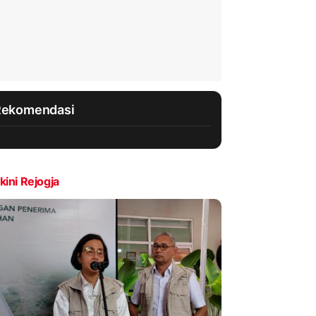
Rekomendasi
kini Rejogja