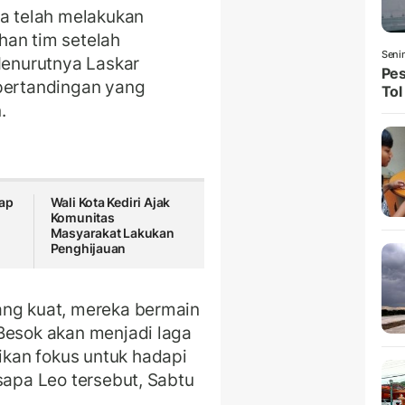
a telah melakukan
han tim setelah
Seni
enurutnya Laskar
Pes
ertandingan yang
Tol
.
rap
Wali Kota Kediri Ajak
Komunitas
Masyarakat Lakukan
Penghijauan
ang kuat, mereka bermain
Besok akan menjadi laga
kan fokus untuk hadapi
sapa Leo tersebut, Sabtu