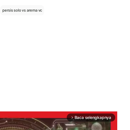
persis solo vs arema vc
Baca selengkapnya
arrow_forward_ios