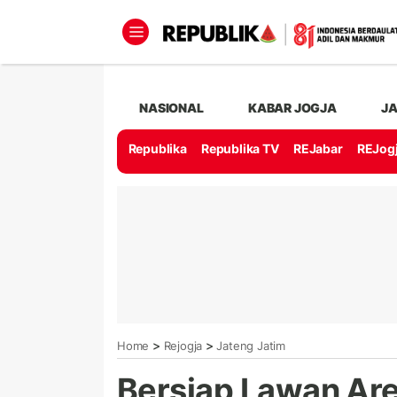
NASIONAL
KABAR JOGJA
J
Republika
Republika TV
REJabar
REJog
>
>
Home
Rejogja
Jateng Jatim
Bersiap Lawan Are