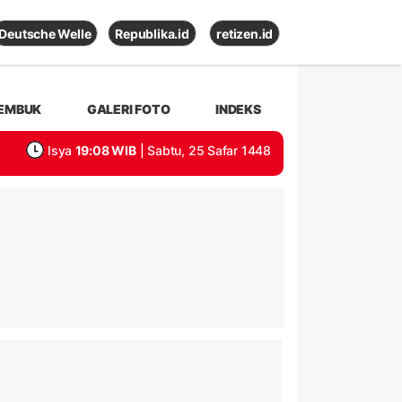
Deutsche Welle
Republika.id
retizen.id
EMBUK
GALERI FOTO
INDEKS
Isya
19:08 WIB
| Sabtu, 25 Safar 1448