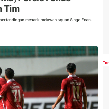
h Tim
ertandingan menarik melawan squad Singo Edan.
Ter