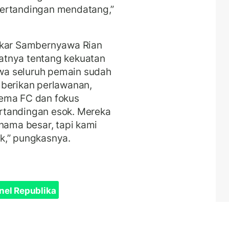
pertandingan mendatang,”
skar Sambernyawa Rian
atnya tentang kekuatan
wa seluruh pemain sudah
mberikan perlawanan,
rema FC dan fokus
rtandingan esok. Mereka
 nama besar, tapi kami
k,” pungkasnya.
nel Republika