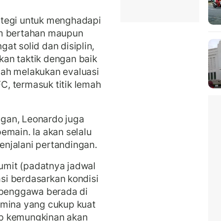
ategi untuk menghadapi
am bertahan maupun
at solid dan disiplin,
an taktik dengan baik
ah melakukan evaluasi
, termasuk titik lemah
angan, Leonardo juga
emain. Ia akan selalu
njalani pertandingan.
rumit (padatnya jadwal
asi berdasarkan kondisi
a penggawa berada di
amina yang cukup kuat
tup kemungkinan akan