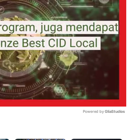
Powered by 
GliaStudios
Mute