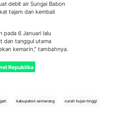
t debit air Sungai Babon
at tajam dan kembali
 pada 6 Januari lalu
at dan tanggul utama
 pekan kemarin,” tambahnya.
nel Republika
ngah
kabupaten semarang
curah hujan tinggi