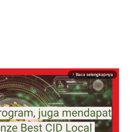
Baca selengkapnya
arrow_forward_ios