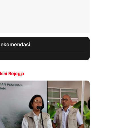
Rekomendasi
kini Rejogja