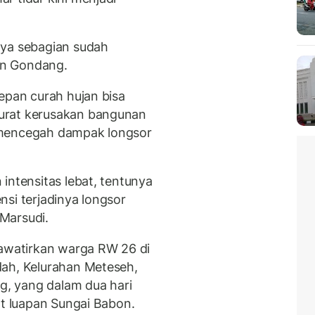
nya sebagian sudah
sun Gondang.
epan curah hujan bisa
urat kerusakan bangunan
 mencegah dampak longsor
intensitas lebat, tentunya
si terjadinya longsor
 Marsudi.
hawatirkan warga RW 26 di
dah, Kelurahan Meteseh,
, yang dalam dua hari
at luapan Sungai Babon.