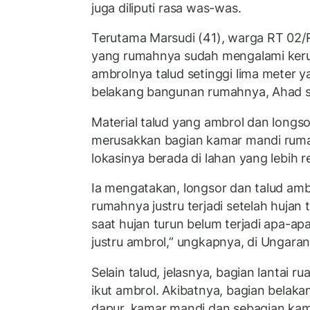
juga diliputi rasa was-was.
Terutama Marsudi (41), warga RT 02
yang rumahnya sudah mengalami kerus
ambrolnya talud setinggi lima meter
belakang bangunan rumahnya, Ahad s
Material talud yang ambrol dan longsor
merusakkan bagian kamar mandi ruma
lokasinya berada di lahan yang lebih 
Ia mengatakan, longsor dan talud ambr
rumahnya justru terjadi setelah hujan 
saat hujan turun belum terjadi apa-ap
justru ambrol,” ungkapnya, di Ungar
Selain talud, jelasnya, bagian lantai 
ikut ambrol. Akibatnya, bagian belaka
dapur, kamar mandi dan sebagian kama