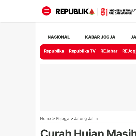
NASIONAL
KABAR JOGJA
J
Republika
Republika TV
REJabar
REJog
>
>
Home
Rejogja
Jateng Jatim
Curah Hujan Masih