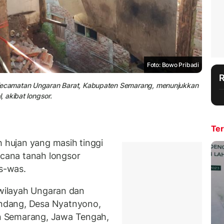
Foto: Bowo Pribadi
ecamatan Ungaran Barat, Kabupaten Semarang, menunjukkan
 akibat longsor.
Ter
hujan yang masih tinggi
cana tanah longsor
as-was.
 wilayah Ungaran dan
ndang, Desa Nyatnyono,
n Semarang, Jawa Tengah,