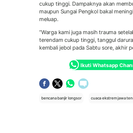
cukup tinggi. Dampaknya akan membua
maupun Sungai Pengkol bakal meningk
meluap.
“Warga kami juga masih trauma setelah
terendam cukup tinggi, tanggul darur
kembali jebol pada Sabtu sore, akhir
Ikuti Whatsapp Chan
bencana banjir longsor
cuaca ekstrem jawa te