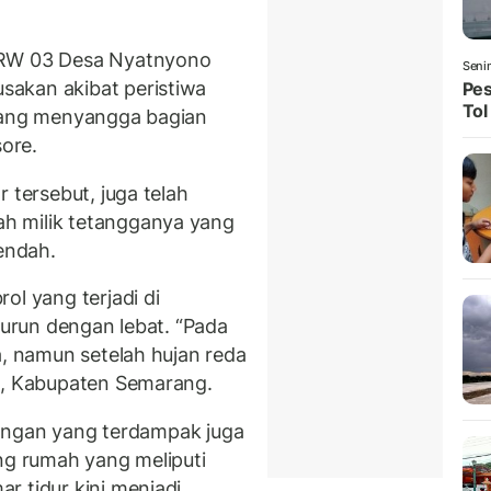
/RW 03 Desa Nyatnyono
Seni
akan akibat peristiwa
Pes
Tol
 yang menyangga bagian
ore.
 tersebut, juga telah
h milik tetangganya yang
rendah.
ol yang terjadi di
turun dengan lebat. “Pada
a, namun setelah hujan reda
an, Kabupaten Semarang.
ruangan yang terdampak juga
ng rumah yang meliputi
r tidur kini menjadi