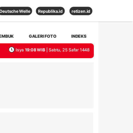
Deutsche Welle
Republika.id
retizen.id
EMBUK
GALERI FOTO
INDEKS
Isya
19:08 WIB
| Sabtu, 25 Safar 1448