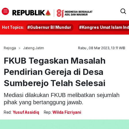
Hot Topics:
#Gubernur BI Mundur
#Kongres Umat Islam In
Rejogja
Jateng Jatim
Rabu , 08 Mar 2023, 13:11 WIB
FKUB Tegaskan Masalah
Pendirian Gereja di Desa
Sumberejo Telah Selesai
Mediasi dilakukan FKUB melibatkan sejumlah
pihak yang bertanggung jawab.
Red:
Yusuf Assidiq
Rep:
Wilda Fizriyani