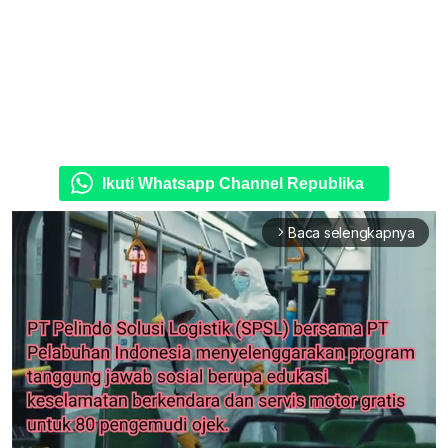
Ikuti Whatsapp Channel Republika
Baca selengkapnya
arrow_forward_ios