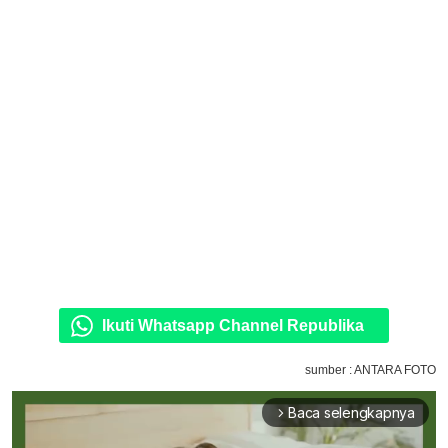
Ikuti Whatsapp Channel Republika
sumber : ANTARA FOTO
Baca selengkapnya
arrow_forward_ios