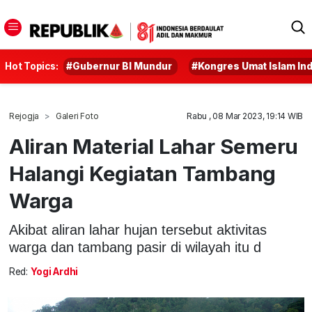
Hot Topics:
#Gubernur BI Mundur
#Kongres Umat Islam In
Rejogja
Galeri Foto
Rabu , 08 Mar 2023, 19:14 WIB
Aliran Material Lahar Semeru
Halangi Kegiatan Tambang
Warga
Akibat aliran lahar hujan tersebut aktivitas
warga dan tambang pasir di wilayah itu d
Red:
Yogi Ardhi