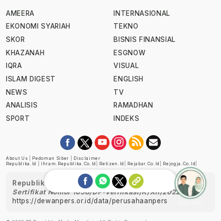
AMEERA
INTERNASIONAL
EKONOMI SYARIAH
TEKNO
SKOR
BISNIS FINANSIAL
KHAZANAH
ESGNOW
IQRA
VISUAL
ISLAM DIGEST
ENGLISH
NEWS
TV
ANALISIS
RAMADHAN
SPORT
INDEKS
About Us
|
Pedoman Siber
|
Disclaimer
Republika.id
|
Ihram.republika.co.id
|
Retizen.id
|
Rejabar.co.id
|
Rejogja.co.id
|
Republika telah diverifikasi oleh Dewan Pers
Sertifikat Nomor 1058/DP-Verifikasi/K/XII/2022
https://dewanpers.or.id/data/perusahaanpers
Ask me!