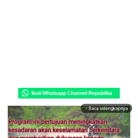
Ikuti Whatsapp Channel Republika
Baca selengkapnya
arrow_forward_ios