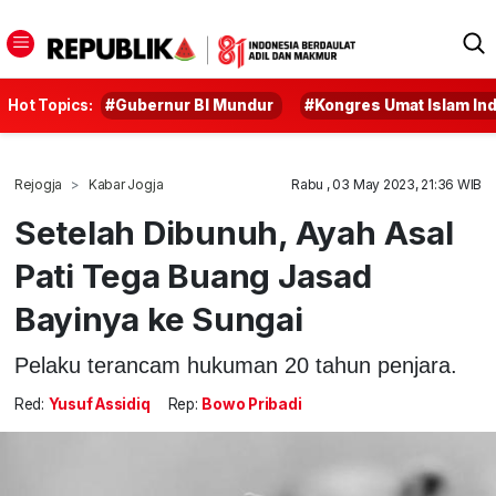
Hot Topics:
#Gubernur BI Mundur
#Kongres Umat Islam In
Rejogja
Kabar Jogja
Rabu , 03 May 2023, 21:36 WIB
Setelah Dibunuh, Ayah Asal
Pati Tega Buang Jasad
Bayinya ke Sungai
Pelaku terancam hukuman 20 tahun penjara.
Red:
Yusuf Assidiq
Rep:
Bowo Pribadi