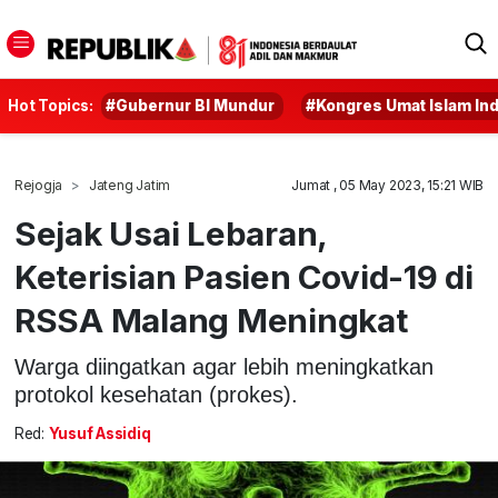
Hot Topics:
#Gubernur BI Mundur
#Kongres Umat Islam In
Rejogja
Jateng Jatim
Jumat , 05 May 2023, 15:21 WIB
Sejak Usai Lebaran,
Keterisian Pasien Covid-19 di
RSSA Malang Meningkat
Warga diingatkan agar lebih meningkatkan
protokol kesehatan (prokes).
Red:
Yusuf Assidiq