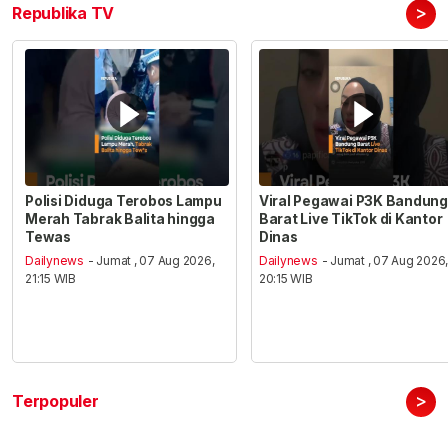
>
Republika TV
Polisi Diduga Terobos Lampu
Viral Pegawai P3K Bandung
Merah Tabrak Balita hingga
Barat Live TikTok di Kantor
Tewas
Dinas
Dailynews
- Jumat , 07 Aug 2026,
Dailynews
- Jumat , 07 Aug 2026
21:15 WIB
20:15 WIB
>
Terpopuler