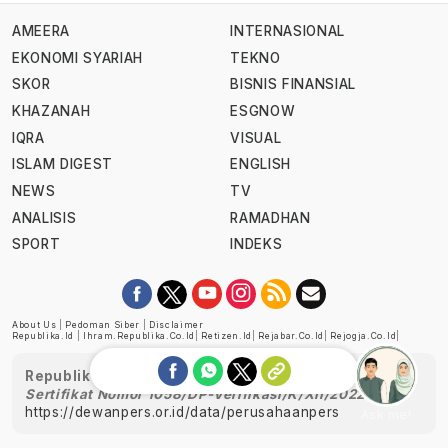
AMEERA
INTERNASIONAL
EKONOMI SYARIAH
TEKNO
SKOR
BISNIS FINANSIAL
KHAZANAH
ESGNOW
IQRA
VISUAL
ISLAM DIGEST
ENGLISH
NEWS
TV
ANALISIS
RAMADHAN
SPORT
INDEKS
About Us
|
Pedoman Siber
|
Disclaimer
Republika.id
|
Ihram.republika.co.id
|
Retizen.id
|
Rejabar.co.id
|
Rejogja.co.id
|
Republika telah diverifikasi oleh Dewan Pers
Sertifikat Nomor 1058/DP-Verifikasi/K/XII/2022
https://dewanpers.or.id/data/perusahaanpers
Ask me!