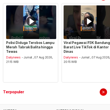
Polisi Diduga Terobos Lampu
Viral Pegawai P3K Bandung
Merah Tabrak Balita hingga
Barat Live TikTok di Kantor
Tewas
Dinas
Dailynews
- Jumat , 07 Aug 2026,
Dailynews
- Jumat , 07 Aug 2026
21:15 WIB
20:15 WIB
>
Terpopuler