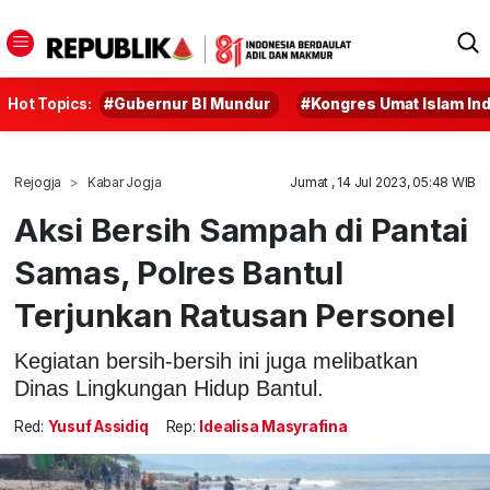
Hot Topics:
#Gubernur BI Mundur
#Kongres Umat Islam In
Rejogja
Kabar Jogja
Jumat , 14 Jul 2023, 05:48 WIB
Aksi Bersih Sampah di Pantai
Samas, Polres Bantul
Terjunkan Ratusan Personel
Kegiatan bersih-bersih ini juga melibatkan
Dinas Lingkungan Hidup Bantul.
Red:
Yusuf Assidiq
Rep:
Idealisa Masyrafina