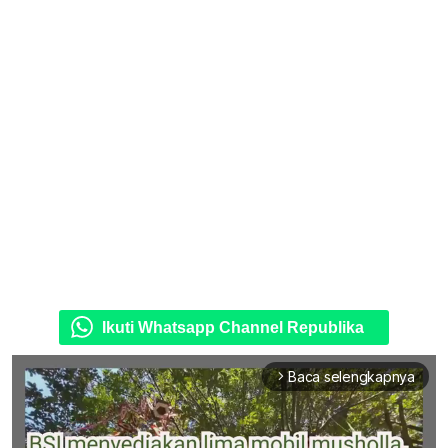
Ikuti Whatsapp Channel Republika
Baca selengkapnya
arrow_forward_ios