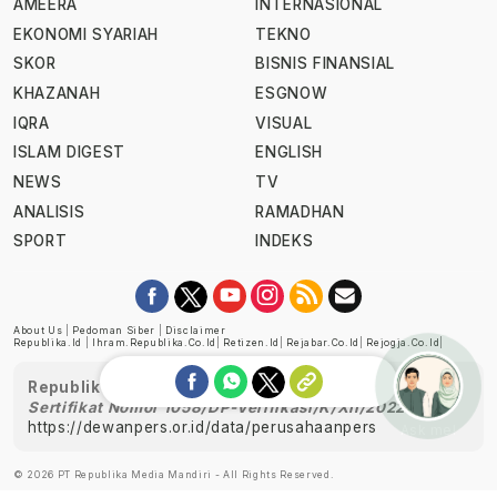
AMEERA
INTERNASIONAL
EKONOMI SYARIAH
TEKNO
SKOR
BISNIS FINANSIAL
KHAZANAH
ESGNOW
IQRA
VISUAL
ISLAM DIGEST
ENGLISH
NEWS
TV
ANALISIS
RAMADHAN
SPORT
INDEKS
About Us
|
Pedoman Siber
|
Disclaimer
Republika.id
|
Ihram.republika.co.id
|
Retizen.id
|
Rejabar.co.id
|
Rejogja.co.id
|
Republika telah diverifikasi oleh Dewan Pers
Sertifikat Nomor 1058/DP-Verifikasi/K/XII/2022
https://dewanpers.or.id/data/perusahaanpers
Ask me!
© 2026 PT Republika Media Mandiri - All Rights Reserved.