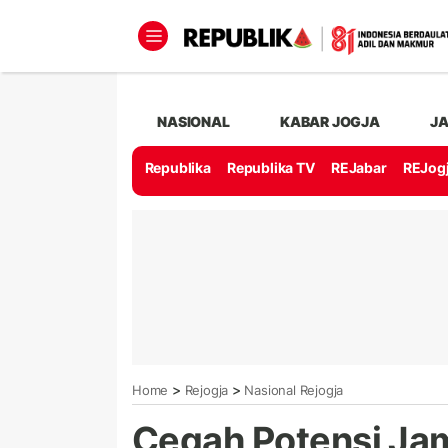
NASIONAL
KABAR JOGJA
J
Republika
Republika TV
REJabar
REJog
>
>
Home
Rejogja
Nasional Rejogja
Cegah Potensi Jama