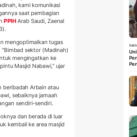
Madinah, kami komunikasi
gannya saat pembagian
h
PPIH
Arab Saudi, Zaenal
3).
an mengoptimalkan tugas
Sabt
 "Bimbad sektor (Madinah)
Uni
untuk mengingatkan ke
Pen
Pe
intu Masjid Nabawi," ujar
m beribadah Arbain atau
abawi, sebaiknya jamaah
angan sendiri-sendiri.
poknya dan berada di luar
uk kembali ke area masjid