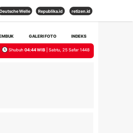
Deutsche Welle
Republika.id
retizen.id
EMBUK
GALERI FOTO
INDEKS
Shubuh
04:44 WIB
| Sabtu, 25 Safar 1448