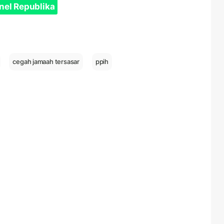
nel Republika
cegah jamaah tersasar
ppih