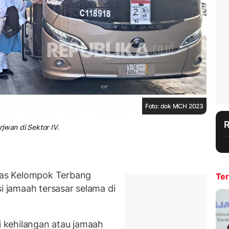
Foto: dok MCH 2023
jwan di Sektor IV.
as Kelompok Terbang
Ter
si jamaah tersasar selama di
di kehilangan atau jamaah