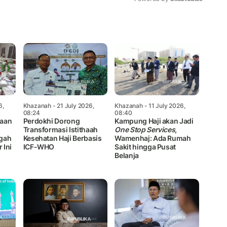
Mute
6,
Khazanah
- 21 July 2026,
Khazanah
- 11 July 2026,
08:24
08:40
aaan
Perdokhi Dorong
Kampung Haji akan Jadi
Transformasi Istithaah
One Stop Services
,
gah
Kesehatan Haji Berbasis
Wamenhaj: Ada Rumah
 Ini
ICF-WHO
Sakit hingga Pusat
Belanja