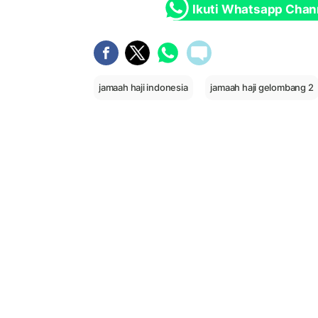
Ikuti Whatsapp Chan
jamaah haji indonesia
jamaah haji gelombang 2