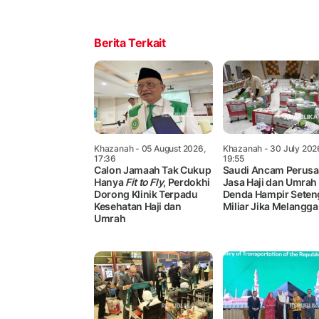
Berita Terkait
Khazanah
- 05 August 2026,
Khazanah
- 30 July 202
17:36
19:55
Calon Jamaah Tak Cukup
Saudi Ancam Perus
Hanya
Fit to Fly
, Perdokhi
Jasa Haji dan Umrah
Dorong Klinik Terpadu
Denda Hampir Seten
Kesehatan Haji dan
Miliar Jika Melanggar
Umrah