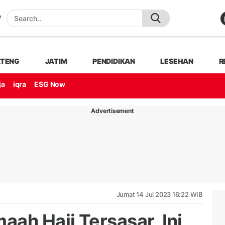
ATENG
JATIM
PENDIDIKAN
LESEHAN
R
ja
iqra
ESG Now
Advertisement
Jumat 14 Jul 2023 16:22 WIB
ah Haji Tersasar, Ini