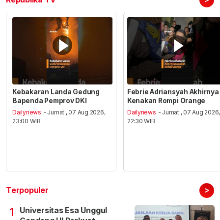
Kebakaran Landa Gedung
Febrie Adriansyah Akhirnya
Bapenda Pemprov DKI
Kenakan Rompi Orange
Dailynews
- Jumat , 07 Aug 2026,
Dailynews
- Jumat , 07 Aug 2026
23:00 WIB
22:30 WIB
>
Terpopuler
Universitas Esa Unggul
1