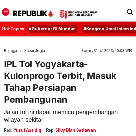
Hot Topics:
#Gubernur BI Mundur
#Kongres Umat Islam In
Rejogja
Kabar Jogja
Senin , 31 Jul 2023, 20:03 WIB
IPL Tol Yogyakarta-
Kulonprogo Terbit, Masuk
Tahap Persiapan
Pembangunan
Jalan tol ini dapat memicu pengembangan
wilayah sekitar.
Red:
Yusuf Assidiq
Rep:
Silvy Dian Setiawan