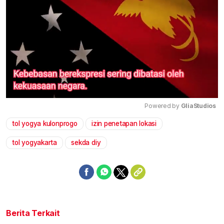
Powered by 
GliaStudios
tol yogya kulonprogo
izin penetapan lokasi
Mute
tol yogyakarta
sekda diy
Berita Terkait