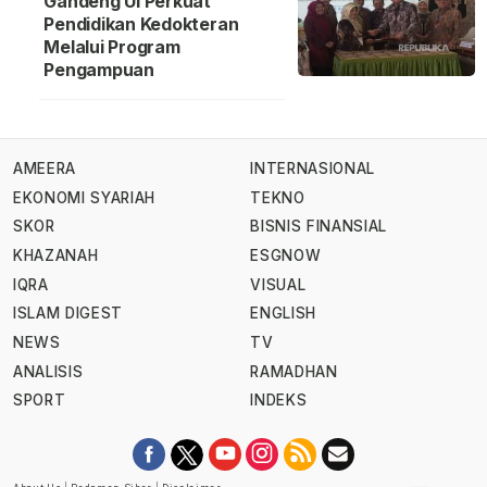
Gandeng UI Perkuat
Pendidikan Kedokteran
Melalui Program
Pengampuan
AMEERA
INTERNASIONAL
EKONOMI SYARIAH
TEKNO
SKOR
BISNIS FINANSIAL
KHAZANAH
ESGNOW
IQRA
VISUAL
ISLAM DIGEST
ENGLISH
NEWS
TV
ANALISIS
RAMADHAN
SPORT
INDEKS