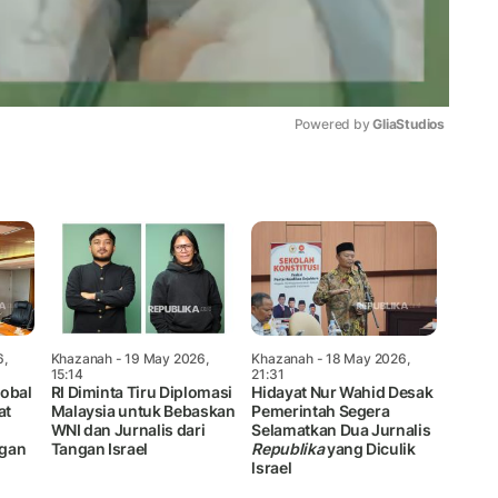
Powered by 
GliaStudios
Mute
6,
Khazanah
- 19 May 2026,
Khazanah
- 18 May 2026,
15:14
21:31
lobal
RI Diminta Tiru Diplomasi
Hidayat Nur Wahid Desak
at
Malaysia untuk Bebaskan
Pemerintah Segera
WNI dan Jurnalis dari
Selamatkan Dua Jurnalis
ngan
Tangan Israel
Republika
yang Diculik
lsrael