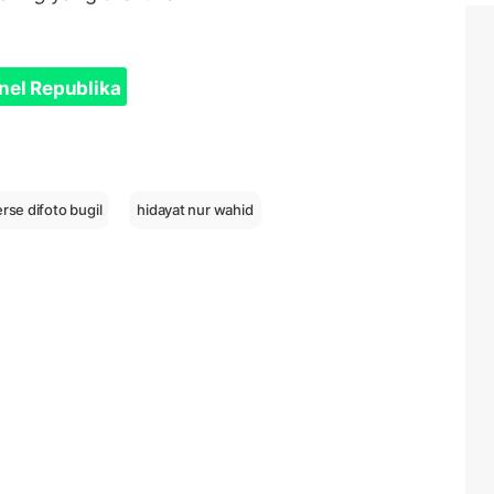
nel Republika
erse difoto bugil
hidayat nur wahid