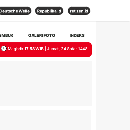
Deutsche Welle
Republika.id
retizen.id
EMBUK
GALERI FOTO
INDEKS
Maghrib
17:58 WIB
| Jumat, 24 Safar 1448