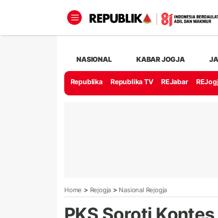
NASIONAL
KABAR JOGJA
J
Republika
Republika TV
REJabar
REJog
>
>
Home
Rejogja
Nasional Rejogja
PKS Soroti Kontes