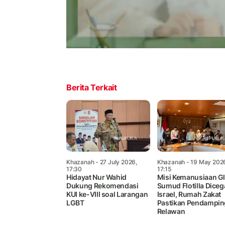
Berita Terkait
Khazanah
- 27 July 2026,
Khazanah
- 19 May 202
17:30
17:15
Hidayat Nur Wahid
Misi Kemanusiaan G
Dukung Rekomendasi
Sumud Flotilla Diceg
KUI ke-VIII soal Larangan
Israel, Rumah Zakat
LGBT
Pastikan Pendampi
Relawan