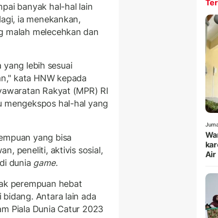
Ter
pai banyak hal-hal lain
lagi, ia menekankan,
ng malah melecehkan dan
ra yang lebih sesuai
an," kata HNW kepada
syawaratan Rakyat (MPR) RI
lu mengekspos hal-hal yang
Juma
War
rempuan yang bisa
kar
, peneliti, aktivis sosial,
Air
di dunia
game.
nyak perempuan hebat
 bidang. Antara lain ada
am Piala Dunia Catur 2023