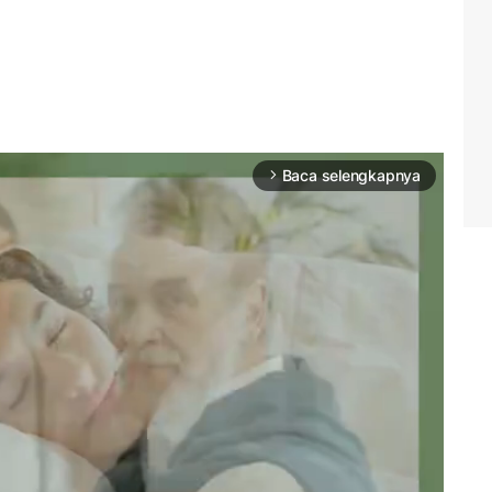
Baca selengkapnya
arrow_forward_ios