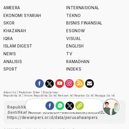
AMEERA
INTERNASIONAL
EKONOMI SYARIAH
TEKNO
SKOR
BISNIS FINANSIAL
KHAZANAH
ESGNOW
IQRA
VISUAL
ISLAM DIGEST
ENGLISH
NEWS
TV
ANALISIS
RAMADHAN
SPORT
INDEKS
About Us
|
Pedoman Siber
|
Disclaimer
Republika.id
|
Ihram.republika.co.id
|
Retizen.id
|
Rejabar.co.id
|
Rejogja.co.id
|
Republika telah diverifikasi oleh Dewan Pers
Sertifikat Nomor 1058/DP-Verifikasi/K/XII/2022
https://dewanpers.or.id/data/perusahaanpers
Ask me!