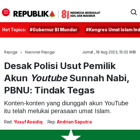
Hot Topics:
#Gubernur BI Mundur
#Kongres Umat Islam In
Rejogja
Nasional Rejogja
Jumat , 18 Aug 2023, 15:02 WIB
Desak Polisi Usut Pemilik
Akun
Youtube
Sunnah Nabi,
PBNU: Tindak Tegas
Konten-konten yang diunggah akun YouTube
itu telah melukai perasaan umat Islam.
Red:
Yusuf Assidiq
Rep:
Andrian Saputra