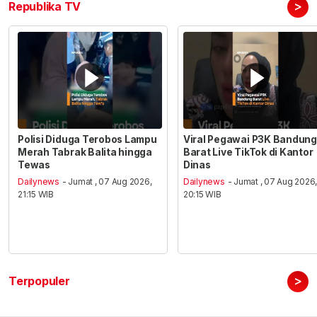
>
Republika TV
Polisi Diduga Terobos Lampu
Viral Pegawai P3K Bandung
Merah Tabrak Balita hingga
Barat Live TikTok di Kantor
Tewas
Dinas
Dailynews
- Jumat , 07 Aug 2026,
Dailynews
- Jumat , 07 Aug 2026
21:15 WIB
20:15 WIB
>
Terpopuler