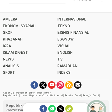
AMEERA
INTERNASIONAL
EKONOMI SYARIAH
TEKNO
SKOR
BISNIS FINANSIAL
KHAZANAH
ESGNOW
IQRA
VISUAL
ISLAM DIGEST
ENGLISH
NEWS
TV
ANALISIS
RAMADHAN
SPORT
INDEKS
About Us
|
Pedoman Siber
|
Disclaimer
Republika.id
|
Ihram.republika.co.id
|
Retizen.id
|
Rejabar.co.id
|
Rejogja.co.id
|
Republika telah diverifikasi oleh Dewan Pers
Sertifikat Nomor 1058/DP-Verifikasi/K/XII/2022