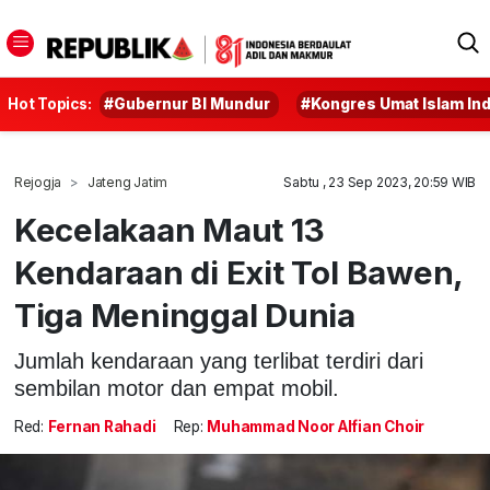
Hot Topics:
#Gubernur BI Mundur
#Kongres Umat Islam In
Rejogja
Jateng Jatim
Sabtu , 23 Sep 2023, 20:59 WIB
Kecelakaan Maut 13
Kendaraan di Exit Tol Bawen,
Tiga Meninggal Dunia
Jumlah kendaraan yang terlibat terdiri dari
sembilan motor dan empat mobil.
Red:
Fernan Rahadi
Rep:
Muhammad Noor Alfian Choir