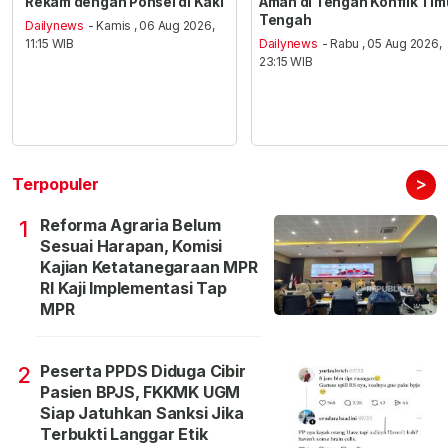
Rekam dengan Ponsel di Kaki
Aman di Tengah Konflik Tim
Tengah
Dailynews
- Kamis , 06 Aug 2026,
11:15 WIB
Dailynews
- Rabu , 05 Aug 2026,
23:15 WIB
>
Terpopuler
Reforma Agraria Belum
1
Sesuai Harapan, Komisi
Kajian Ketatanegaraan MPR
RI Kaji Implementasi Tap
MPR
Peserta PPDS Diduga Cibir
2
Pasien BPJS, FKKMK UGM
Siap Jatuhkan Sanksi Jika
Terbukti Langgar Etik