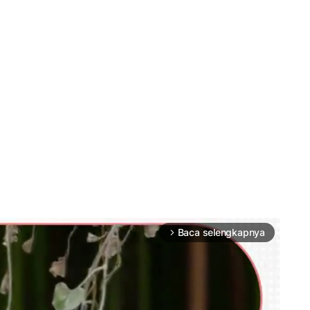
Baca selengkapnya
arrow_forward_ios