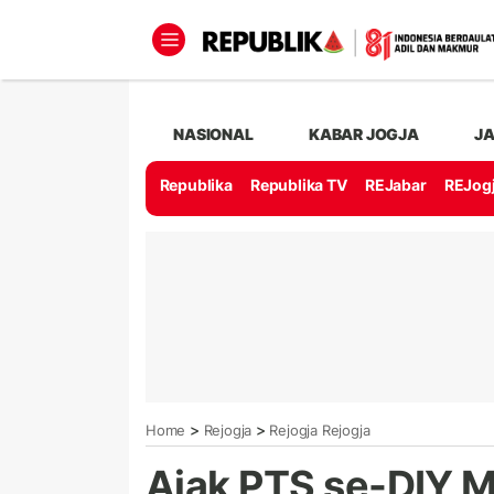
NASIONAL
KABAR JOGJA
J
Republika
Republika TV
REJabar
REJog
>
>
Home
Rejogja
Rejogja Rejogja
Ajak PTS se-DIY M