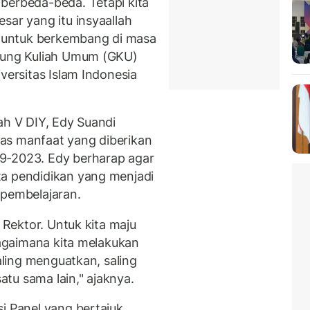
berbeda-beda. Tetapi kita
sar yang itu insyaallah
an untuk berkembang di masa
edung Kuliah Umum (GKU)
versitas Islam Indonesia
ah V DIY, Edy Suandi
as manfaat yang diberikan
9-2023. Edy berharap agar
ta pendidikan yang menjadi
 pembelajaran.
k Rektor. Untuk kita maju
 Bagaimana kita melakukan
saling menguatkan, saling
tu sama lain," ajaknya.
i Panel yang bertajuk