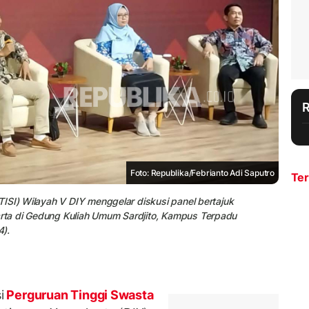
Foto: Republika/Febrianto Adi Saputro
Ter
ISI) Wilayah V DIY menggelar diskusi panel bertajuk
ta di Gedung Kuliah Umum Sardjito, Kampus Terpadu
4).
i
Perguruan Tinggi Swasta