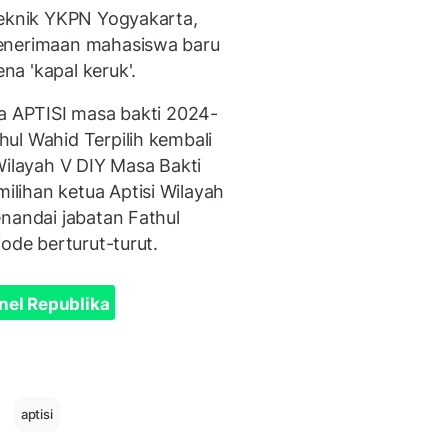
teknik YKPN Yogyakarta,
penerimaan mahasiswa baru
a 'kapal keruk'.
ua APTISI masa bakti 2024-
ul Wahid Terpilih kembali
Wilayah V DIY Masa Bakti
lihan ketua Aptisi Wilayah
enandai jabatan Fathul
iode berturut-turut.
nel Republika
aptisi