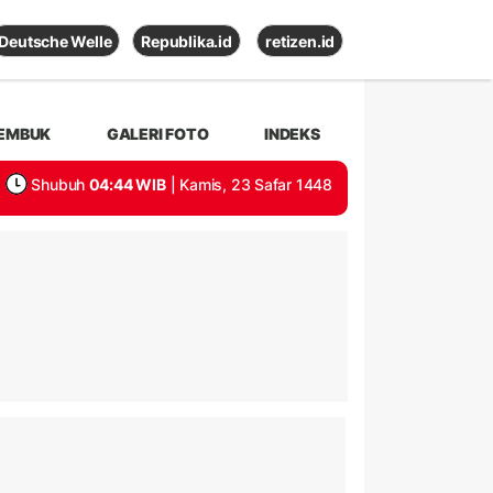
Deutsche Welle
Republika.id
retizen.id
EMBUK
GALERI FOTO
INDEKS
Shubuh
04:44 WIB
| Kamis, 23 Safar 1448