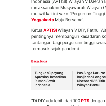
Indonesia (APTISI) Wilayah V Daerah 
melaksanakan Musyawarah Wilayah (
muswil kali ini yakni 'Perguruan Ting
Yogyakarta
Maju Bersama'.
Ketua
APTISI
Wilayah V DIY, Fathul 
pentingnya membangun kesadaran kol
tantangan bagi perguruan tinggi swa
termasuk sejak pandemi.
Baca Juga
Tungkot Sipayung
Pos Siaga Darurat
Apresiasi Kehadiran
Banjir dan Longso
Rumah Sawit
Disebar di 36 Titik
Indonesia
Wilayah Bantul
"Di DIY ada lebih dari 100
PTS
dengan v