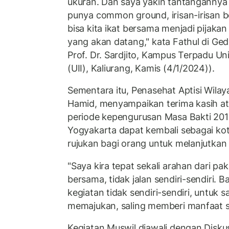
ukuran. Dan saya yakin tantangannya 
punya common ground, irisan-irisan be
bisa kita ikat bersama menjadi pijak
yang akan datang," kata Fathul di G
Prof. Dr. Sardjito, Kampus Terpadu Uni
(UII), Kaliurang, Kamis (4/1/2024)).
Sementara itu, Penasehat Aptisi Wilay
Hamid, menyampaikan terima kasih at
periode kepengurusan Masa Bakti 201
Yogyakarta dapat kembali sebagai ko
rujukan bagi orang untuk melanjutkan
"Saya kira tepat sekali arahan dari pa
bersama, tidak jalan sendiri-sendiri.
kegiatan tidak sendiri-sendiri, untuk 
memajukan, saling memberi manfaat sa
Kegiatan Muswil diawali dengan Diskus