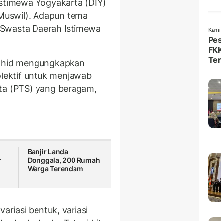
Istimewa Yogyakarta (DIY)
Muswil). Adapun tema
gi Swasta Daerah Istimewa
Kami
Pes
FKK
Ter
Wahid mengungkapkan
ektif untuk menjawab
sta (PTS) yang beragam,
Banjir Landa
r
Donggala, 200 Rumah
Warga Terendam
ariasi bentuk, variasi