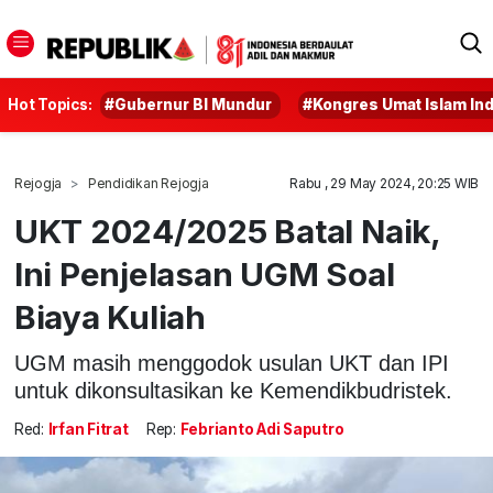
Hot Topics:
#Gubernur BI Mundur
#Kongres Umat Islam In
Rejogja
Pendidikan Rejogja
Rabu , 29 May 2024, 20:25 WIB
UKT 2024/2025 Batal Naik,
Ini Penjelasan UGM Soal
Biaya Kuliah
UGM masih menggodok usulan UKT dan IPI
untuk dikonsultasikan ke Kemendikbudristek.
Red:
Irfan Fitrat
Rep:
Febrianto Adi Saputro