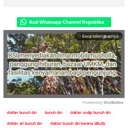
Ikuti Whatsapp Channel Republika
Baca selengkapnya
arrow_forward_ios
Powered by 
GliaStudios
dokter bunuh diri
bunuh diri
dokter undip bunuh diri
Mute
dokter arl bunuh diri
dokter bunuh diri karena dibully