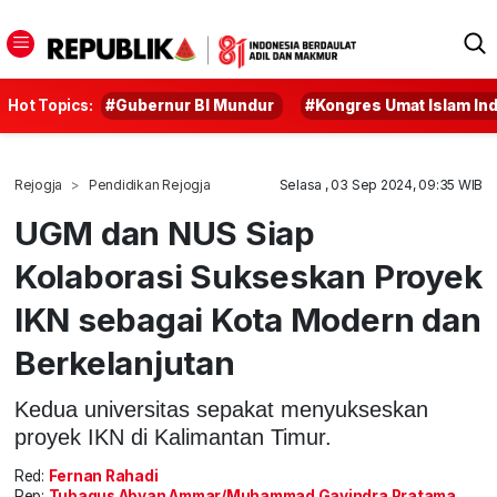
Hot Topics:
#Gubernur BI Mundur
#Kongres Umat Islam In
Rejogja
Pendidikan Rejogja
Selasa , 03 Sep 2024, 09:35 WIB
UGM dan NUS Siap
Kolaborasi Sukseskan Proyek
IKN sebagai Kota Modern dan
Berkelanjutan
Kedua universitas sepakat menyukseskan
proyek IKN di Kalimantan Timur.
Red:
Fernan Rahadi
Rep:
Tubagus Abyan Ammar/Muhammad Gavindra Pratama